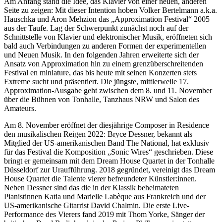
Am Anfang stand die Idee, das Klavier von einer neuen, anderen
Seite zu zeigen: Mit dieser Intention hoben Volker Bertelmann a.k.a.
Hauschka und Aron Mehzion das „Approximation Festival“ 2005
aus der Taufe. Lag der Schwerpunkt zunächst noch auf der
Schnittstelle von Klavier und elektronischer Musik, eröffneten sich
bald auch Verbindungen zu anderen Formen der experimentellen
und Neuen Musik. In den folgenden Jahren erweiterte sich der
Ansatz von Approximation hin zu einem grenzüberschreitenden
Festival en miniature, das bis heute mit seinen Konzerten stets
Extreme sucht und präsentiert. Die jüngste, mittlerweile 17.
Approximation-Ausgabe geht zwischen dem 8. und 11. November
über die Bühnen von Tonhalle, Tanzhaus NRW und Salon des
Amateurs.
Am 8. November eröffnet der diesjährige Composer in Residence
den musikalischen Reigen 2022: Bryce Dessner, bekannt als
Mitglied der US-amerikanischen Band The National, hat exklusiv
für das Festival die Komposition „Sonic Wires“ geschrieben. Diese
bringt er gemeinsam mit dem Dream House Quartet in der Tonhalle
Düsseldorf zur Uraufführung. 2018 gegründet, vereinigt das Dream
House Quartet die Talente vierer befreundeter Künstler:innen.
Neben Dessner sind das die in der Klassik beheimateten
Pianistinnen Katia und Marielle Labèque aus Frankreich und der
US-amerikanische Gitarrist David Chalmin. Die erste Live-
Performance des Vierers fand 2019 mit Thom Yorke, Sänger der