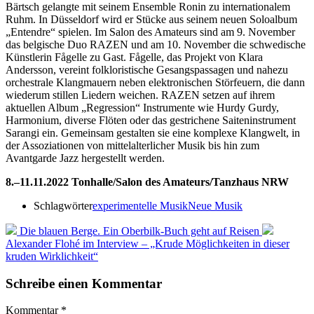
Bärtsch gelangte mit seinem Ensemble Ronin zu internationalem
Ruhm. In Düsseldorf wird er Stücke aus seinem neuen Soloalbum
„Entendre“ spielen. Im Salon des Amateurs sind am 9. November
das belgische Duo RAZEN und am 10. November die schwedische
Künstlerin Fågelle zu Gast. Fågelle, das Projekt von Klara
Andersson, vereint folkloristische Gesangspassagen und nahezu
orchestrale Klangmauern neben elektronischen Störfeuern, die dann
wiederum stillen Liedern weichen. RAZEN setzen auf ihrem
aktuellen Album „Regression“ Instrumente wie Hurdy Gurdy,
Harmonium, diverse Flöten oder das gestrichene Saiteninstrument
Sarangi ein. Gemeinsam gestalten sie eine komplexe Klangwelt, in
der Assoziationen von mittelalterlicher Musik bis hin zum
Avantgarde Jazz hergestellt werden.
8.–11.11.2022 Tonhalle/Salon des Amateurs/Tanzhaus NRW
Schlagwörter
experimentelle Musik
Neue Musik
Die blauen Berge. Ein Oberbilk-Buch geht auf Reisen
Alexander Flohé im Interview – „Krude Möglichkeiten in dieser
kruden Wirklichkeit“
Schreibe einen Kommentar
Kommentar
*