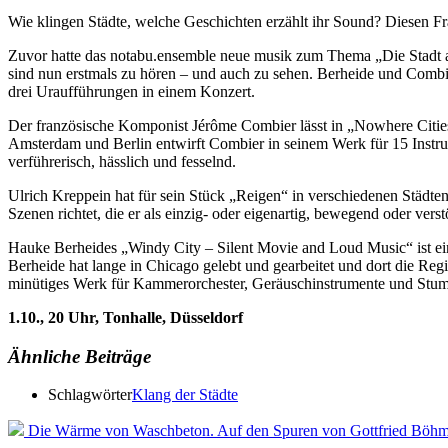
Wie klingen Städte, welche Geschichten erzählt ihr Sound? Diesen 
Zuvor hatte das notabu.ensemble neue musik zum Thema „Die Stadt 
sind nun erstmals zu hören – und auch zu sehen. Berheide und Combi
drei Uraufführungen in einem Konzert.
Der französische Komponist Jérôme Combier lässt in „Nowhere Citi
Amsterdam und Berlin entwirft Combier in seinem Werk für 15 Instrum
verführerisch, hässlich und fesselnd.
Ulrich Kreppein hat für sein Stück „Reigen“ in verschiedenen Städte
Szenen richtet, die er als einzig- oder eigenartig, bewegend oder ver
Hauke Berheides „Windy City – Silent Movie and Loud Music“ ist eine
Berheide hat lange in Chicago gelebt und gearbeitet und dort die Reg
minütiges Werk für Kammerorchester, Geräuschinstrumente und Stummf
1.10., 20 Uhr, Tonhalle, Düsseldorf
Ähnliche Beiträge
Schlagwörter
Klang der Städte
Die Wärme von Waschbeton. Auf den Spuren von Gottfried Böh