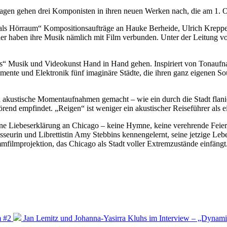
Fragen gehen drei Komponisten in ihren neuen Werken nach, die am 1. 
als Hörraum“ Kompositionsaufträge an Hauke Berheide, Ulrich Krepp
er haben ihre Musik nämlich mit Film verbunden. Unter der Leitung v
es“ Musik und Videokunst Hand in Hand gehen. Inspiriert von Tonauf
ente und Elektronik fünf imaginäre Städte, die ihren ganz eigenen So
n akustische Momentaufnahmen gemacht – wie ein durch die Stadt flanie
störend empfindet. „Reigen“ ist weniger ein akustischer Reiseführer als
 Liebeserklärung an Chicago – keine Hymne, keine verehrende Feier, a
isseurin und Librettistin Amy Stebbins kennengelernt, seine jetzige L
ilmprojektion, das Chicago als Stadt voller Extremzustände einfängt
m #2
Jan Lemitz und Johanna-Yasirra Kluhs im Interview – „Dynami