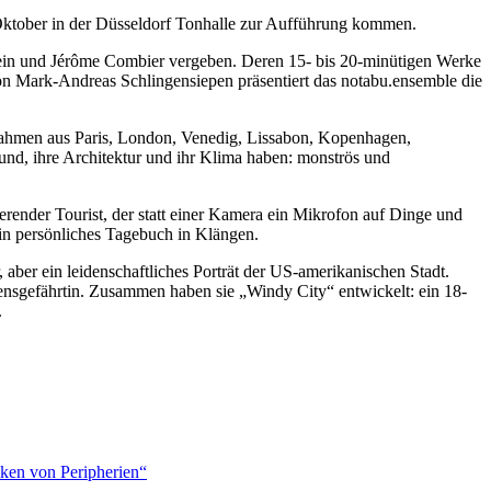
Oktober in der Düsseldorf Tonhalle zur Aufführung kommen.
ein und Jérôme Combier vergeben. Deren 15- bis 20-minütigen Werke
on Mark-Andreas Schlingensiepen präsentiert das notabu.ensemble die
nahmen aus Paris, London, Venedig, Lissabon, Kopenhagen,
und, ihre Architektur und ihr Klima haben: monströs und
render Tourist, der statt einer Kamera ein Mikrofon auf Dinge und
 ein persönliches Tagebuch in Klängen.
ber ein leidenschaftliches Porträt der US-amerikanischen Stadt.
ebensgefährtin. Zusammen haben sie „Windy City“ entwickelt: ein 18-
.
ken von Peripherien“