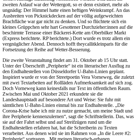
zweiten Anlauf war der Wettergott, so er denn existiert, mehr als
ungnädig: Der Himmel hatte einen heftigen Weinkrampf. An das
Ausbreiten von Picknickdecken auf der völlig aufgeweichten
Brachfläche war gar nicht zu denken. Und so flüchtete sich ein
kleines Grüppchen sehr hart Gesottener Durchzieher:innen auf die
beschirmte Terrasse einer Bäckerei-Kette am Oberbilker Markt
(Express berichtete. RP berichtete.) Dort wurde es trotz allem ein
vergnüglicher Abend. Dennoch hofft theycallitkleinparis für die
Fortsetzung der Reihe auf Wetter-Besserung.
Die zweite Veranstaltung findet am 31. Oktober ab 15 Uhr statt.
Unter der Überschrift „Peripherie“ ist ein literarischer Ausflug zu
den Endhaltestellen von Düsseldorfer U-Bahn-Linien geplant.
Inspiriert wurde er von der Streetpoetin Vera Vorneweg, die zuletzt
mit zwei Textarbeiten auf Rollläden Aufmerksamkeit auf sich zog.
Doch Vorneweg kann keinesfalls nur Text im öffentlichen Raum.
Zwischen Mai und Oktober 2021 erkundete sie die
Landeshauptstadt auf besondere Art und Weise: Sie fuhr mit
sämtlichen U-Bahn-Linien einmal bis zur Endhaltestelle. „Die
Corona-Krise habe ich mir zu nutze gemacht, um meine Stadt und
ihre Peripherie kennenzulernen“, sagt die Schriftstellerin. Das, was
sie auf der Fahrt selbst und auf Streifzügen rund um die
Endhaltestellen erfahren hat, hat die Schreiberin zu Texten
verarbeitet. Aus denen wird sie im Rahmen von „In die Leere #2:
Peripherie“ vortragen. „Mit meinen literarisch-urbanen