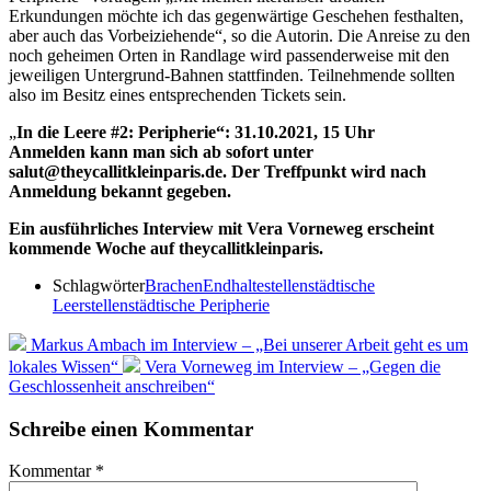
Erkundungen möchte ich das gegenwärtige Geschehen festhalten,
aber auch das Vorbeiziehende“, so die Autorin. Die Anreise zu den
noch geheimen Orten in Randlage wird passenderweise mit den
jeweiligen Untergrund-Bahnen stattfinden. Teilnehmende sollten
also im Besitz eines entsprechenden Tickets sein.
„
In die Leere #2: Peripherie“: 31.10.2021, 15 Uhr
Anmelden kann man sich ab sofort unter
salut@theycallitkleinparis.de. Der Treffpunkt wird nach
Anmeldung bekannt gegeben.
Ein ausführliches Interview mit Vera Vorneweg erscheint
kommende Woche auf theycallitkleinparis.
Schlagwörter
Brachen
Endhaltestellen
städtische
Leerstellen
städtische Peripherie
Markus Ambach im Interview – „Bei unserer Arbeit geht es um
lokales Wissen“
Vera Vorneweg im Interview – „Gegen die
Geschlossenheit anschreiben“
Schreibe einen Kommentar
Kommentar
*