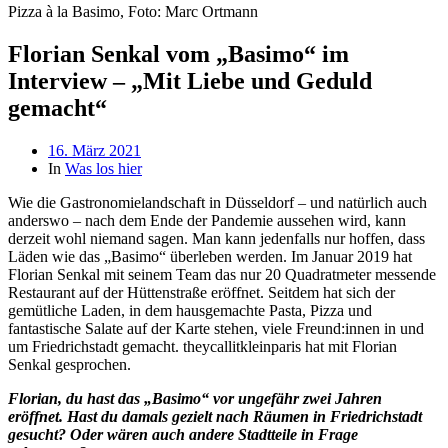
Pizza à la Basimo, Foto: Marc Ortmann
Florian Senkal vom „Basimo“ im
Interview – „Mit Liebe und Geduld
gemacht“
Beitragsdatum
16. März 2021
In
Was los hier
Wie die Gastronomielandschaft in Düsseldorf – und natürlich auch
anderswo – nach dem Ende der Pandemie aussehen wird, kann
derzeit wohl niemand sagen. Man kann jedenfalls nur hoffen, dass
Läden wie das „Basimo“ überleben werden. Im Januar 2019 hat
Florian Senkal mit seinem Team das nur 20 Quadratmeter messende
Restaurant auf der Hüttenstraße eröffnet. Seitdem hat sich der
gemütliche Laden, in dem hausgemachte Pasta, Pizza und
fantastische Salate auf der Karte stehen, viele Freund:innen in und
um Friedrichstadt gemacht. theycallitkleinparis hat mit Florian
Senkal gesprochen.
Florian, du hast das „Basimo“ vor ungefähr zwei Jahren
eröffnet. Hast du damals gezielt nach Räumen in Friedrichstadt
gesucht? Oder wären auch andere Stadtteile in Frage