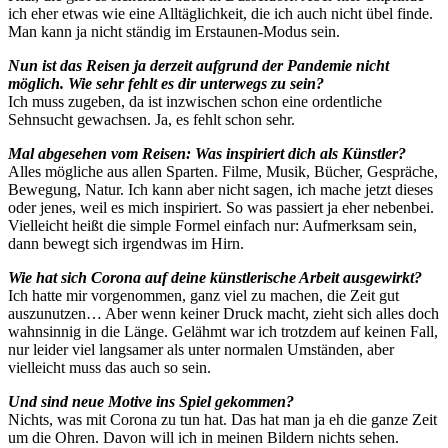
ich eher etwas wie eine Alltäglichkeit, die ich auch nicht übel finde.
Man kann ja nicht ständig im Erstaunen-Modus sein.
Nun ist das Reisen ja derzeit aufgrund der Pandemie nicht
möglich. Wie sehr fehlt es dir unterwegs zu sein?
Ich muss zugeben, da ist inzwischen schon eine ordentliche
Sehnsucht gewachsen. Ja, es fehlt schon sehr.
Mal abgesehen vom Reisen: Was inspiriert dich als Künstler?
Alles mögliche aus allen Sparten. Filme, Musik, Bücher, Gespräche,
Bewegung, Natur. Ich kann aber nicht sagen, ich mache jetzt dieses
oder jenes, weil es mich inspiriert. So was passiert ja eher nebenbei.
Vielleicht heißt die simple Formel einfach nur: Aufmerksam sein,
dann bewegt sich irgendwas im Hirn.
Wie hat sich Corona auf deine künstlerische Arbeit ausgewirkt?
Ich hatte mir vorgenommen, ganz viel zu machen, die Zeit gut
auszunutzen… Aber wenn keiner Druck macht, zieht sich alles doch
wahnsinnig in die Länge. Gelähmt war ich trotzdem auf keinen Fall,
nur leider viel langsamer als unter normalen Umständen, aber
vielleicht muss das auch so sein.
Und sind neue Motive ins Spiel gekommen?
Nichts, was mit Corona zu tun hat. Das hat man ja eh die ganze Zeit
um die Ohren. Davon will ich in meinen Bildern nichts sehen.