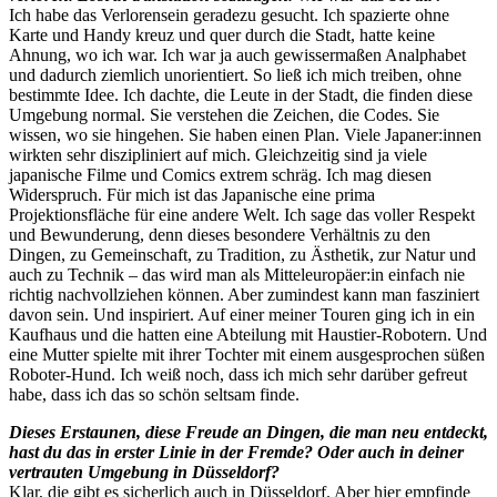
Ich habe das Verlorensein geradezu gesucht. Ich spazierte ohne
Karte und Handy kreuz und quer durch die Stadt, hatte keine
Ahnung, wo ich war. Ich war ja auch gewissermaßen Analphabet
und dadurch ziemlich unorientiert. So ließ ich mich treiben, ohne
bestimmte Idee. Ich dachte, die Leute in der Stadt, die finden diese
Umgebung normal. Sie verstehen die Zeichen, die Codes. Sie
wissen, wo sie hingehen. Sie haben einen Plan. Viele Japaner:innen
wirkten sehr diszipliniert auf mich. Gleichzeitig sind ja viele
japanische Filme und Comics extrem schräg. Ich mag diesen
Widerspruch. Für mich ist das Japanische eine prima
Projektionsfläche für eine andere Welt. Ich sage das voller Respekt
und Bewunderung, denn dieses besondere Verhältnis zu den
Dingen, zu Gemeinschaft, zu Tradition, zu Ästhetik, zur Natur und
auch zu Technik – das wird man als Mitteleuropäer:in einfach nie
richtig nachvollziehen können. Aber zumindest kann man fasziniert
davon sein. Und inspiriert. Auf einer meiner Touren ging ich in ein
Kaufhaus und die hatten eine Abteilung mit Haustier-Robotern. Und
eine Mutter spielte mit ihrer Tochter mit einem ausgesprochen süßen
Roboter-Hund. Ich weiß noch, dass ich mich sehr darüber gefreut
habe, dass ich das so schön seltsam finde.
Dieses Erstaunen, diese Freude an Dingen, die man neu entdeckt,
hast du das in erster Linie in der Fremde? Oder auch in deiner
vertrauten Umgebung in Düsseldorf?
Klar, die gibt es sicherlich auch in Düsseldorf. Aber hier empfinde