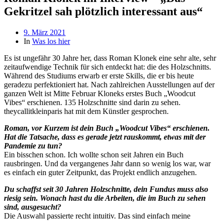
Gekritzel sah plötzlich interessant aus“
Beitragsdatum
9. März 2021
In
Was los hier
Es ist ungefähr 30 Jahre her, dass Roman Klonek eine sehr alte, sehr
zeitaufwendige Technik für sich entdeckt hat: die des Holzschnitts.
Während des Studiums erwarb er erste Skills, die er bis heute
geradezu perfektioniert hat. Nach zahlreichen Ausstellungen auf der
ganzen Welt ist Mitte Februar Kloneks erstes Buch „Woodcut
Vibes“ erschienen. 135 Holzschnitte sind darin zu sehen.
theycallitkleinparis hat mit dem Künstler gesprochen.
Roman, vor Kurzem ist dein Buch „Woodcut Vibes“ erschienen.
Hat die Tatsache, dass es gerade jetzt rauskommt, etwas mit der
Pandemie zu tun?
Ein bisschen schon. Ich wollte schon seit Jahren ein Buch
rausbringen. Und da vergangenes Jahr dann so wenig los war, war
es einfach ein guter Zeitpunkt, das Projekt endlich anzugehen.
Du schaffst seit 30 Jahren Holzschnitte, dein Fundus muss also
riesig sein. Wonach hast du die Arbeiten, die im Buch zu sehen
sind, ausgesucht?
Die Auswahl passierte recht intuitiv. Das sind einfach meine