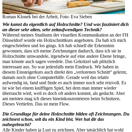
Roman Klonek bei der Arbeit, Foto: Eva Sieben
Wie kamst du eigentlich auf Holzschnitte? Und was fasziniert dich
an dieser sehr alten, sehr zeitaufwendigen Technik?
Während meines Studiums der visuellen Kommunikation an der FH
Düsseldorf wurde ein Holzschnittkurs angeboten. Da hab ich mich
eingeschrieben und los gings. Ich hab schnell die Erkenntnis
gewonnen, dass ich meine Zeichnungen dadurch, dass ich sie in
Holzschnitte umwandele, irgendwie auf eine andere Ebene bringe,
man könnte auch sagen veredele. Das Gekritzel sah plötzlich
interessant aus. So war jedenfalls mein Eindruck. Wir haben in
diesem Einsteigerkurs auch direkt den „verlorenen Schnitt“ gelernt,
damals noch ohne Computerhilfe. Gerade weil das relativ
aufwendig ist, fand und finde es auch immer noch sehr reizvoll. Es
ist wie bei einem kniffligen Spiel, bei dem man immer wieder
überrascht wird, weil es doch oft anders kommt, als gedacht. Aber
am meisten mag ich dieses hineinkonzentrieren beim Schnitzen.
Dieses Vertiefen. Das ist mein Flow.
Die Grundlage für deine Holzschnitte bilden oft Zeichnungen. Du
zeichnest schon, seit du ein Kind bist. Wer hat dir das
nahegebracht?
Alle Kinder haben ja Lust zu zeichnen. Aber tatsächlich hat wohl