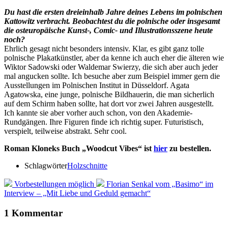
Du hast die ersten dreieinhalb Jahre deines Lebens im polnischen
Kattowitz verbracht. Beobachtest du die polnische oder insgesamt
die osteuropäische Kunst-, Comic- und Illustrationsszene heute
noch?
Ehrlich gesagt nicht besonders intensiv. Klar, es gibt ganz tolle
polnische Plakatkünstler, aber da kenne ich auch eher die älteren wie
Wiktor Sadowski oder Waldemar Swierzy, die sich aber auch jeder
mal angucken sollte. Ich besuche aber zum Beispiel immer gern die
Ausstellungen im Polnischen Institut in Düsseldorf. Agata
Agatowska, eine junge, polnische Bildhauerin, die man sicherlich
auf dem Schirm haben sollte, hat dort vor zwei Jahren ausgestellt.
Ich kannte sie aber vorher auch schon, von den Akademie-
Rundgängen. Ihre Figuren finde ich richtig super. Futuristisch,
verspielt, teilweise abstrakt. Sehr cool.
Roman Kloneks Buch „Woodcut Vibes“ ist
hier
zu bestellen.
Schlagwörter
Holzschnitte
Vorbestellungen möglich
Florian Senkal vom „Basimo“ im
Interview – „Mit Liebe und Geduld gemacht“
1 Kommentar