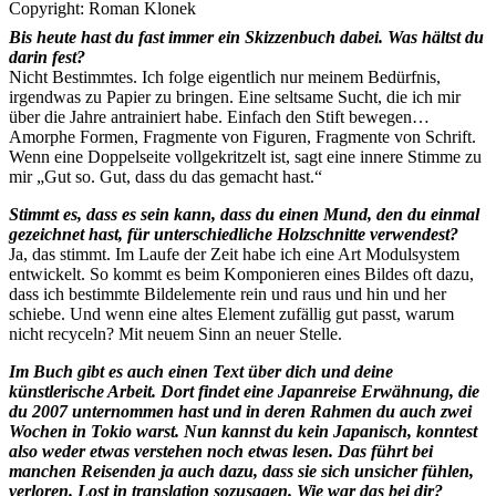
Copyright: Roman Klonek
Bis heute hast du fast immer ein Skizzenbuch dabei. Was hältst du
darin fest?
Nicht Bestimmtes. Ich folge eigentlich nur meinem Bedürfnis,
irgendwas zu Papier zu bringen. Eine seltsame Sucht, die ich mir
über die Jahre antrainiert habe. Einfach den Stift bewegen…
Amorphe Formen, Fragmente von Figuren, Fragmente von Schrift.
Wenn eine Doppelseite vollgekritzelt ist, sagt eine innere Stimme zu
mir „Gut so. Gut, dass du das gemacht hast.“
Stimmt es, dass es sein kann, dass du einen Mund, den du einmal
gezeichnet hast, für unterschiedliche Holzschnitte verwendest?
Ja, das stimmt. Im Laufe der Zeit habe ich eine Art Modulsystem
entwickelt. So kommt es beim Komponieren eines Bildes oft dazu,
dass ich bestimmte Bildelemente rein und raus und hin und her
schiebe. Und wenn eine altes Element zufällig gut passt, warum
nicht recyceln? Mit neuem Sinn an neuer Stelle.
Im Buch gibt es auch einen Text über dich und deine
künstlerische Arbeit. Dort findet eine Japanreise Erwähnung, die
du 2007 unternommen hast und in deren Rahmen du auch zwei
Wochen in Tokio warst. Nun kannst du kein Japanisch, konntest
also weder etwas verstehen noch etwas lesen. Das führt bei
manchen Reisenden ja auch dazu, dass sie sich unsicher fühlen,
verloren. Lost in translation sozusagen. Wie war das bei dir?