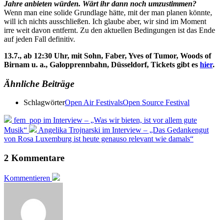
Jahre anbieten würden. Wärt ihr dann noch umzustimmen?
Wenn man eine solide Grundlage hätte, mit der man planen könnte,
will ich nichts ausschließen. Ich glaube aber, wir sind im Moment
irre weit davon entfernt. Zu den aktuellen Bedingungen ist das Ende
auf jeden Fall definitiv.
13.7., ab 12:30 Uhr, mit Sohn, Faber, Yves of Tumor, Woods of
Birnam u. a., Galopprennbahn, Düsseldorf, Tickets gibt es
hier
.
Ähnliche Beiträge
Schlagwörter
Open Air Festivals
Open Source Festival
fem_pop im Interview – „Was wir bieten, ist vor allem gute
Musik“
Angelika Trojnarski im Interview – „Das Gedankengut
von Rosa Luxemburg ist heute genauso relevant wie damals“
2 Kommentare
Kommentieren