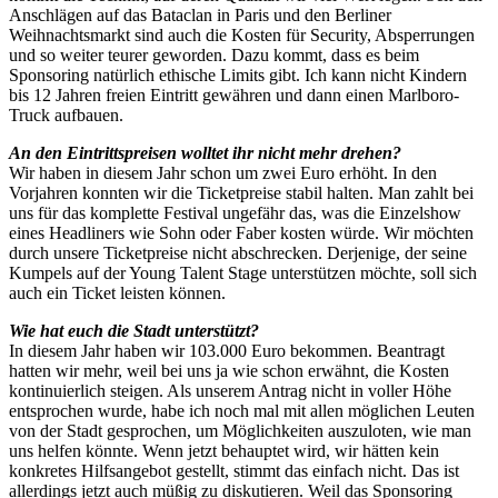
Anschlägen auf das Bataclan in Paris und den Berliner
Weihnachtsmarkt sind auch die Kosten für Security, Absperrungen
und so weiter teurer geworden. Dazu kommt, dass es beim
Sponsoring natürlich ethische Limits gibt. Ich kann nicht Kindern
bis 12 Jahren freien Eintritt gewähren und dann einen Marlboro-
Truck aufbauen.
An den Eintrittspreisen wolltet ihr nicht mehr drehen?
Wir haben in diesem Jahr schon um zwei Euro erhöht. In den
Vorjahren konnten wir die Ticketpreise stabil halten. Man zahlt bei
uns für das komplette Festival ungefähr das, was die Einzelshow
eines Headliners wie Sohn oder Faber kosten würde. Wir möchten
durch unsere Ticketpreise nicht abschrecken. Derjenige, der seine
Kumpels auf der Young Talent Stage unterstützen möchte, soll sich
auch ein Ticket leisten können.
Wie hat euch die Stadt unterstützt?
In diesem Jahr haben wir 103.000 Euro bekommen. Beantragt
hatten wir mehr, weil bei uns ja wie schon erwähnt, die Kosten
kontinuierlich steigen. Als unserem Antrag nicht in voller Höhe
entsprochen wurde, habe ich noch mal mit allen möglichen Leuten
von der Stadt gesprochen, um Möglichkeiten auszuloten, wie man
uns helfen könnte. Wenn jetzt behauptet wird, wir hätten kein
konkretes Hilfsangebot gestellt, stimmt das einfach nicht. Das ist
allerdings jetzt auch müßig zu diskutieren. Weil das Sponsoring