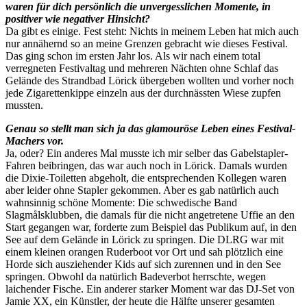
waren für dich persönlich die unvergesslichen Momente, in
positiver wie negativer Hinsicht?
Da gibt es einige. Fest steht: Nichts in meinem Leben hat mich auch
nur annähernd so an meine Grenzen gebracht wie dieses Festival.
Das ging schon im ersten Jahr los. Als wir nach einem total
verregneten Festivaltag und mehreren Nächten ohne Schlaf das
Gelände des Strandbad Lörick übergeben wollten und vorher noch
jede Zigarettenkippe einzeln aus der durchnässten Wiese zupfen
mussten.
Genau so stellt man sich ja das glamouröse Leben eines Festival-
Machers vor.
Ja, oder? Ein anderes Mal musste ich mir selber das Gabelstapler-
Fahren beibringen, das war auch noch in Lörick. Damals wurden
die Dixie-Toiletten abgeholt, die entsprechenden Kollegen waren
aber leider ohne Stapler gekommen. Aber es gab natürlich auch
wahnsinnig schöne Momente: Die schwedische Band
Slagmålsklubben, die damals für die nicht angetretene Uffie an den
Start gegangen war, forderte zum Beispiel das Publikum auf, in den
See auf dem Gelände in Lörick zu springen. Die DLRG war mit
einem kleinen orangen Ruderboot vor Ort und sah plötzlich eine
Horde sich ausziehender Kids auf sich zurennen und in den See
springen. Obwohl da natürlich Badeverbot herrschte, wegen
laichender Fische. Ein anderer starker Moment war das DJ-Set von
Jamie XX, ein Künstler, der heute die Hälfte unserer gesamten