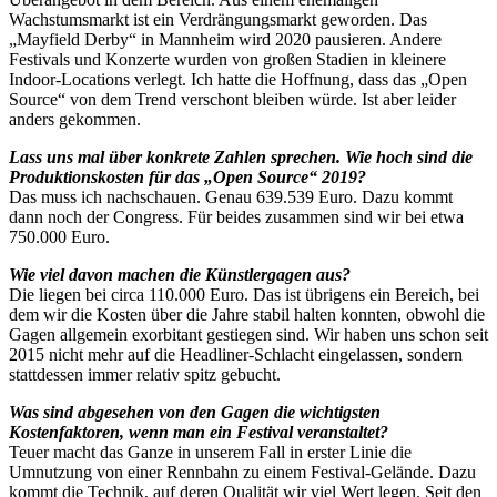
Wachstumsmarkt ist ein Verdrängungsmarkt geworden. Das
„Mayfield Derby“ in Mannheim wird 2020 pausieren. Andere
Festivals und Konzerte wurden von großen Stadien in kleinere
Indoor-Locations verlegt. Ich hatte die Hoffnung, dass das „Open
Source“ von dem Trend verschont bleiben würde. Ist aber leider
anders gekommen.
Lass uns mal über konkrete Zahlen sprechen. Wie hoch sind die
Produktionskosten für das „Open Source“ 2019?
Das muss ich nachschauen. Genau 639.539 Euro. Dazu kommt
dann noch der Congress. Für beides zusammen sind wir bei etwa
750.000 Euro.
Wie viel davon machen die Künstlergagen aus?
Die liegen bei circa 110.000 Euro. Das ist übrigens ein Bereich, bei
dem wir die Kosten über die Jahre stabil halten konnten, obwohl die
Gagen allgemein exorbitant gestiegen sind. Wir haben uns schon seit
2015 nicht mehr auf die Headliner-Schlacht eingelassen, sondern
stattdessen immer relativ spitz gebucht.
Was sind abgesehen von den Gagen die wichtigsten
Kostenfaktoren, wenn man ein Festival veranstaltet?
Teuer macht das Ganze in unserem Fall in erster Linie die
Umnutzung von einer Rennbahn zu einem Festival-Gelände. Dazu
kommt die Technik, auf deren Qualität wir viel Wert legen. Seit den