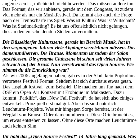
angemessen ist, möchte ich nicht bewerten. Das müssen andere tun.
Das Format, das wir anbieten, gerade mit dem Congress, ist zudem
viel mehr als nur ein Musikfestival. Da kommt also auch die Frage
nach der Trennschärfe ins Spiel: Was ist Kultur? Was ist Wirtschaft?
Was ist Stadtmarketing? Es ist uns offensichtlich nicht gelungen,
dies an den entscheidenden Stellen zu vermitteln.
Die Düsseldorfer Kulturszene, gerade im Bereich Musik, hat in
den vergangenen Jahren viele Abgänge verzeichnen müssen. Das
damenundherren. Die Brause. Momentan ist zudem der Salon
geschlossen. Die gesamte Clubszene ist schon seit vielen Jahren
schwach auf der Brust. Nun verschwindet das Open Source. Wie
nimmst du die Entwicklung war?
Als wir 2006 angefangen haben, gab es in der Stadt kein Popkultur-
verortetes Festival-Format. Seitdem hat sich durchaus etwas getan.
Das „asphalt festival“ zum Beispiel. Die machen am Tag nach dem
OSF ein Open-Air-Konzert mit Erobique im Malkasten. Dazu
kommt „Parklife“, das „New Fall Festival“, da hat sich also einiges
entwickelt. Prinzipiell erst mal gut. Aber das sind natürlich
Leuchtturm-Projekte. Was mir hingegen Sorge bereitet, ist der
Wegfall von Brause. Oder damenundherren. Diese Orte braucht es,
um etwas entstehen zu lassen. Ohne diese Orte machen Leuchttürme
auch keinen Sinn.
Ihr habt das „Open Source Festival“ 14 Jahre lang gemacht. Was