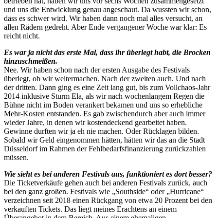
betrieben hat, haben wir uns vor sechs Wochen zusammengesetzt
und uns die Entwicklung genau angeschaut. Da wussten wir schon,
dass es schwer wird. Wir haben dann noch mal alles versucht, an
allen Rädern gedreht. Aber Ende vergangener Woche war klar: Es
reicht nicht.
Es war ja nicht das erste Mal, dass ihr überlegt habt, die Brocken
hinzuschmeißen.
Nee. Wir haben schon nach der ersten Ausgabe des Festivals
überlegt, ob wir weitermachen. Nach der zweiten auch. Und nach
der dritten. Dann ging es eine Zeit lang gut, bis zum Vollchaos-Jahr
2014 inklusive Sturm Ela, als wir nach wochenlangem Regen die
Bühne nicht im Boden verankert bekamen und uns so erhebliche
Mehr-Kosten entstanden. Es gab zwischendurch aber auch immer
wieder Jahre, in denen wir kostendeckend gearbeitet haben.
Gewinne durften wir ja eh nie machen. Oder Rücklagen bilden.
Sobald wir Geld eingenommen hätten, hätten wir das an die Stadt
Düsseldorf im Rahmen der Fehlbedarfsfinanzierung zurückzahlen
müssen.
Wie sieht es bei anderen Festivals aus, funktioniert es dort besser?
Die Ticketverkäufe gehen auch bei anderen Festivals zurück, auch
bei den ganz großen. Festivals wie „Southside“ oder „Hurricane“
verzeichnen seit 2018 einen Rückgang von etwa 20 Prozent bei den
verkauften Tickets. Das liegt meines Erachtens an einem
Überangebot in dem Bereich. Aus einem ehemaligen