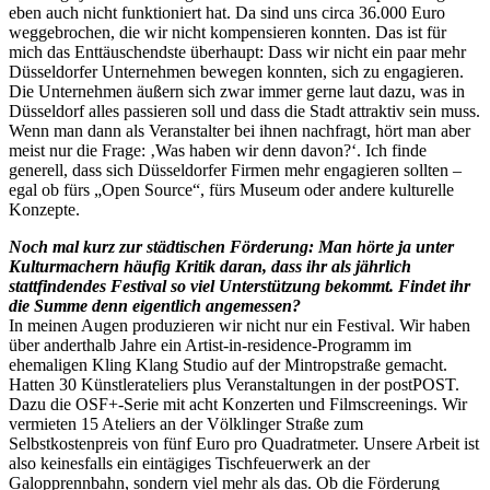
eben auch nicht funktioniert hat. Da sind uns circa 36.000 Euro
weggebrochen, die wir nicht kompensieren konnten. Das ist für
mich das Enttäuschendste überhaupt: Dass wir nicht ein paar mehr
Düsseldorfer Unternehmen bewegen konnten, sich zu engagieren.
Die Unternehmen äußern sich zwar immer gerne laut dazu, was in
Düsseldorf alles passieren soll und dass die Stadt attraktiv sein muss.
Wenn man dann als Veranstalter bei ihnen nachfragt, hört man aber
meist nur die Frage: ‚Was haben wir denn davon?‘. Ich finde
generell, dass sich Düsseldorfer Firmen mehr engagieren sollten –
egal ob fürs „Open Source“, fürs Museum oder andere kulturelle
Konzepte.
Noch mal kurz zur städtischen Förderung: Man hörte ja unter
Kulturmachern häufig Kritik daran, dass ihr als jährlich
stattfindendes Festival so viel Unterstützung bekommt. Findet ihr
die Summe denn eigentlich angemessen?
In meinen Augen produzieren wir nicht nur ein Festival. Wir haben
über anderthalb Jahre ein Artist-in-residence-Programm im
ehemaligen Kling Klang Studio auf der Mintropstraße gemacht.
Hatten 30 Künstlerateliers plus Veranstaltungen in der postPOST.
Dazu die OSF+-Serie mit acht Konzerten und Filmscreenings. Wir
vermieten 15 Ateliers an der Völklinger Straße zum
Selbstkostenpreis von fünf Euro pro Quadratmeter. Unsere Arbeit ist
also keinesfalls ein eintägiges Tischfeuerwerk an der
Galopprennbahn, sondern viel mehr als das. Ob die Förderung