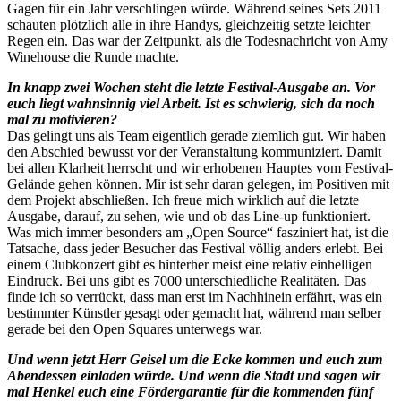
Gagen für ein Jahr verschlingen würde. Während seines Sets 2011
schauten plötzlich alle in ihre Handys, gleichzeitig setzte leichter
Regen ein. Das war der Zeitpunkt, als die Todesnachricht von Amy
Winehouse die Runde machte.
In knapp zwei Wochen steht die letzte Festival-Ausgabe an. Vor
euch liegt wahnsinnig viel Arbeit. Ist es schwierig, sich da noch
mal zu motivieren?
Das gelingt uns als Team eigentlich gerade ziemlich gut. Wir haben
den Abschied bewusst vor der Veranstaltung kommuniziert. Damit
bei allen Klarheit herrscht und wir erhobenen Hauptes vom Festival-
Gelände gehen können. Mir ist sehr daran gelegen, im Positiven mit
dem Projekt abschließen. Ich freue mich wirklich auf die letzte
Ausgabe, darauf, zu sehen, wie und ob das Line-up funktioniert.
Was mich immer besonders am „Open Source“ fasziniert hat, ist die
Tatsache, dass jeder Besucher das Festival völlig anders erlebt. Bei
einem Clubkonzert gibt es hinterher meist eine relativ einhelligen
Eindruck. Bei uns gibt es 7000 unterschiedliche Realitäten. Das
finde ich so verrückt, dass man erst im Nachhinein erfährt, was ein
bestimmter Künstler gesagt oder gemacht hat, während man selber
gerade bei den Open Squares unterwegs war.
Und wenn jetzt Herr Geisel um die Ecke kommen und euch zum
Abendessen einladen würde. Und wenn die Stadt und sagen wir
mal Henkel euch eine Fördergarantie für die kommenden fünf