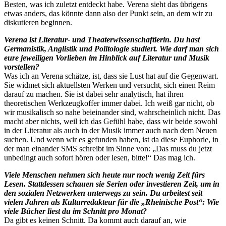
Besten, was ich zuletzt entdeckt habe. Verena sieht das übrigens
etwas anders, das könnte dann also der Punkt sein, an dem wir zu
diskutieren beginnen.
Verena ist Literatur- und Theaterwissenschaftlerin. Du hast
Germanistik, Anglistik und Politologie studiert. Wie darf man sich
eure jeweiligen Vorlieben im Hinblick auf Literatur und Musik
vorstellen?
Was ich an Verena schätze, ist, dass sie Lust hat auf die Gegenwart.
Sie widmet sich aktuellsten Werken und versucht, sich einen Reim
darauf zu machen. Sie ist dabei sehr analytisch, hat ihren
theoretischen Werkzeugkoffer immer dabei. Ich weiß gar nicht, ob
wir musikalisch so nahe beieinander sind, wahrscheinlich nicht. Das
macht aber nichts, weil ich das Gefühl habe, dass wir beide sowohl
in der Literatur als auch in der Musik immer auch nach dem Neuen
suchen. Und wenn wir es gefunden haben, ist da diese Euphorie, in
der man einander SMS schreibt im Sinne von: „Das muss du jetzt
unbedingt auch sofort hören oder lesen, bitte!“ Das mag ich.
Viele Menschen nehmen sich heute nur noch wenig Zeit fürs
Lesen. Stattdessen schauen sie Serien oder investieren Zeit, um in
den sozialen Netzwerken unterwegs zu sein. Du arbeitest seit
vielen Jahren als Kulturredakteur für die „Rheinische Post“: Wie
viele Bücher liest du im Schnitt pro Monat?
Da gibt es keinen Schnitt. Da kommt auch darauf an, wie