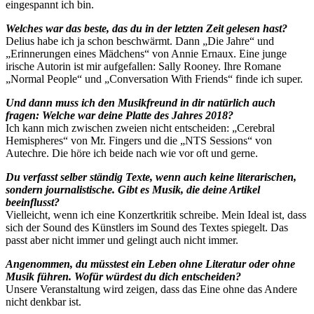
eingespannt ich bin.
Welches war das beste, das du in der letzten Zeit gelesen hast?
Delius habe ich ja schon beschwärmt. Dann „Die Jahre“ und
„Erinnerungen eines Mädchens“ von Annie Ernaux. Eine junge
irische Autorin ist mir aufgefallen: Sally Rooney. Ihre Romane
„Normal People“ und „Conversation With Friends“ finde ich super.
Und dann muss ich den Musikfreund in dir natürlich auch
fragen: Welche war deine Platte des Jahres 2018?
Ich kann mich zwischen zweien nicht entscheiden: „Cerebral
Hemispheres“ von Mr. Fingers und die „NTS Sessions“ von
Autechre. Die höre ich beide nach wie vor oft und gerne.
Du verfasst selber ständig Texte, wenn auch keine literarischen,
sondern journalistische. Gibt es Musik, die deine Artikel
beeinflusst?
Vielleicht, wenn ich eine Konzertkritik schreibe. Mein Ideal ist, dass
sich der Sound des Künstlers im Sound des Textes spiegelt. Das
passt aber nicht immer und gelingt auch nicht immer.
Angenommen, du müsstest ein Leben ohne Literatur oder ohne
Musik führen. Wofür würdest du dich entscheiden?
Unsere Veranstaltung wird zeigen, dass das Eine ohne das Andere
nicht denkbar ist.