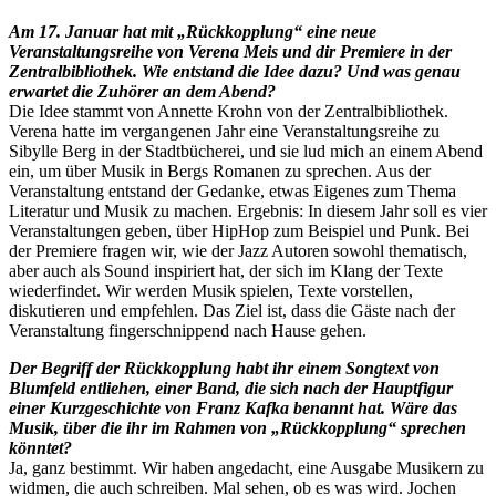
Am 17. Januar hat mit „Rückkopplung“ eine neue
Veranstaltungsreihe von Verena Meis und dir Premiere in der
Zentralbibliothek. Wie entstand die Idee dazu? Und was genau
erwartet die Zuhörer an dem Abend?
Die Idee stammt von Annette Krohn von der Zentralbibliothek.
Verena hatte im vergangenen Jahr eine Veranstaltungsreihe zu
Sibylle Berg in der Stadtbücherei, und sie lud mich an einem Abend
ein, um über Musik in Bergs Romanen zu sprechen. Aus der
Veranstaltung entstand der Gedanke, etwas Eigenes zum Thema
Literatur und Musik zu machen. Ergebnis: In diesem Jahr soll es vier
Veranstaltungen geben, über HipHop zum Beispiel und Punk. Bei
der Premiere fragen wir, wie der Jazz Autoren sowohl thematisch,
aber auch als Sound inspiriert hat, der sich im Klang der Texte
wiederfindet. Wir werden Musik spielen, Texte vorstellen,
diskutieren und empfehlen. Das Ziel ist, dass die Gäste nach der
Veranstaltung fingerschnippend nach Hause gehen.
Der Begriff der Rückkopplung habt ihr einem Songtext von
Blumfeld entliehen, einer Band, die sich nach der Hauptfigur
einer Kurzgeschichte von Franz Kafka benannt hat. Wäre das
Musik, über die ihr im Rahmen von „Rückkopplung“ sprechen
könntet?
Ja, ganz bestimmt. Wir haben angedacht, eine Ausgabe Musikern zu
widmen, die auch schreiben. Mal sehen, ob es was wird. Jochen