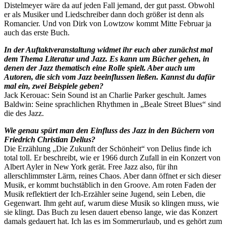
Distelmeyer wäre da auf jeden Fall jemand, der gut passt. Obwohl
er als Musiker und Liedschreiber dann doch größer ist denn als
Romancier. Und von Dirk von Lowtzow kommt Mitte Februar ja
auch das erste Buch.
In der Auftaktveranstaltung widmet ihr euch aber zunächst mal
dem Thema Literatur und Jazz. Es kann um Bücher gehen, in
denen der Jazz thematisch eine Rolle spielt. Aber auch um
Autoren, die sich vom Jazz beeinflussen ließen. Kannst du dafür
mal ein, zwei Beispiele geben?
Jack Kerouac: Sein Sound ist an Charlie Parker geschult. James
Baldwin: Seine sprachlichen Rhythmen in „Beale Street Blues“ sind
die des Jazz.
Wie genau spürt man den Einfluss des Jazz in den Büchern von
Friedrich Christian Delius?
Die Erzählung „Die Zukunft der Schönheit“ von Delius finde ich
total toll. Er beschreibt, wie er 1966 durch Zufall in ein Konzert von
Albert Ayler in New York gerät. Free Jazz also, für ihn
allerschlimmster Lärm, reines Chaos. Aber dann öffnet er sich dieser
Musik, er kommt buchstäblich in den Groove. Am roten Faden der
Musik reflektiert der Ich-Erzähler seine Jugend, sein Leben, die
Gegenwart. Ihm geht auf, warum diese Musik so klingen muss, wie
sie klingt. Das Buch zu lesen dauert ebenso lange, wie das Konzert
damals gedauert hat. Ich las es im Sommerurlaub, und es gehört zum