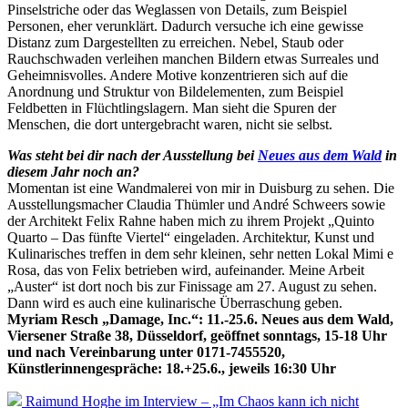
Pinselstriche oder das Weglassen von Details, zum Beispiel
Personen, eher verunklärt. Dadurch versuche ich eine gewisse
Distanz zum Dargestellten zu erreichen. Nebel, Staub oder
Rauchschwaden verleihen manchen Bildern etwas Surreales und
Geheimnisvolles. Andere Motive konzentrieren sich auf die
Anordnung und Struktur von Bildelementen, zum Beispiel
Feldbetten in Flüchtlingslagern. Man sieht die Spuren der
Menschen, die dort untergebracht waren, nicht sie selbst.
Was steht bei dir nach der Ausstellung bei
Neues aus dem Wald
in
diesem Jahr noch an?
Momentan ist eine Wandmalerei von mir in Duisburg zu sehen. Die
Ausstellungsmacher Claudia Thümler und André Schweers sowie
der Architekt Felix Rahne haben mich zu ihrem Projekt „Quinto
Quarto – Das fünfte Viertel“ eingeladen. Architektur, Kunst und
Kulinarisches treffen in dem sehr kleinen, sehr netten Lokal Mimi e
Rosa, das von Felix betrieben wird, aufeinander. Meine Arbeit
„Auster“ ist dort noch bis zur Finissage am 27. August zu sehen.
Dann wird es auch eine kulinarische Überraschung geben.
Myriam Resch „Damage, Inc.“: 11.-25.6. Neues aus dem Wald,
Viersener Straße 38, Düsseldorf, geöffnet sonntags, 15-18 Uhr
und nach Vereinbarung unter 0171-7455520,
Künstlerinnengespräche: 18.+25.6., jeweils 16:30 Uhr
Raimund Hoghe im Interview – „Im Chaos kann ich nicht