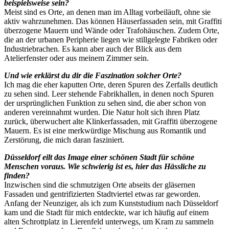
beispielsweise sein?
Meist sind es Orte, an denen man im Alltag vorbeiläuft, ohne sie
aktiv wahrzunehmen. Das können Häuserfassaden sein, mit Graffiti
überzogene Mauern und Wände oder Trafohäuschen. Zudem Orte,
die an der urbanen Peripherie liegen wie stillgelegte Fabriken oder
Industriebrachen. Es kann aber auch der Blick aus dem
Atelierfenster oder aus meinem Zimmer sein.
Und wie erklärst du dir die Faszination solcher Orte?
Ich mag die eher kaputten Orte, deren Spuren des Zerfalls deutlich
zu sehen sind. Leer stehende Fabrikhallen, in denen noch Spuren
der ursprünglichen Funktion zu sehen sind, die aber schon von
anderen vereinnahmt wurden. Die Natur holt sich ihren Platz
zurück, überwuchert alte Klinkerfassaden, mit Graffiti überzogene
Mauern. Es ist eine merkwürdige Mischung aus Romantik und
Zerstörung, die mich daran fasziniert.
Düsseldorf eilt das Image einer schönen Stadt für schöne
Menschen voraus. Wie schwierig ist es, hier das Hässliche zu
finden?
Inzwischen sind die schmutzigen Orte abseits der gläsernen
Fassaden und gentrifizierten Stadtviertel etwas rar geworden.
Anfang der Neunziger, als ich zum Kunststudium nach Düsseldorf
kam und die Stadt für mich entdeckte, war ich häufig auf einem
alten Schrottplatz in Lierenfeld unterwegs, um Kram zu sammeln