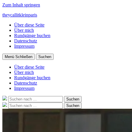
Zum Inhalt springen
theycallitkleinparis
Über diese Seite
Über mich
Rundgänge buchen
Datenschutz
Impressum
Menü
Schließen
Suchen
Über diese Seite
Über mich
Rundgänge buchen
Datenschutz
Impressum
Suche
Suchen
nach:
Suche
Suchen
nach: