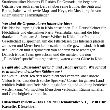
Straßenmusiker Namens El Rubito Da Granada, ein begabter
Gitarrist, der auch einen Beitrag über seine Ethnie, die Sinti und
Roma, halten wird sowie Maps and Keys, ein Musikprojekt von
einem unserer Teammitglieder.
Wer sind die Organisatoren hinter der Idee?
Die Idee ist ursprünglich in Köln entstanden. Ein Deutschlehrer für
Flüchtlinge und ehemaliger Party-Veranstalter kam auf die Idee,
draußen im Park, am Aachener Weiher in Köln, über Politik und
Gesellschaft zu sprechen, um die Filterblasen des Internets platzen
zu lassen und Menschen kennenzulernen, die gewillt sind, sich mit
den Gefühlen und Argumenten von anderen zu beschäftigen.
Danach ist das Team gewachsen und die meisten, die nun
„Düsseldorf spricht“ mitorganisieren, waren zuerst Gäste in Köln.
Es gibt also „Düsseldorf spricht“ und „Köln spricht“. Wie schaut
es in anderen deutschen Städten aus?
Ist alles in Arbeit. Ich darf noch nicht viel verraten, aber unsere
Vision ist es, dass durch solche Speakers‘ Corner im ganzen Land
wirklich Politik und freie Meinungsäußerung und -bildung betrieben
werden kann. Wir möchten Menschen verbinden, Räume schaffen
und Gerechtigkeit vermitteln.
Düsseldorf spricht – Das Café der Demokratie: 5.3., 13:30 Uhr,
Kassette, Düsseldorf