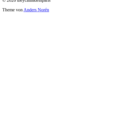
© 2026 theycallitkleinparis
Theme von
Anders Norén