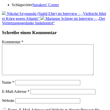
Schlagwörter
Speakers' Corner
Nikolai Szymanski (Stabil Elite) im Interview – „Vielleicht führt
er Krieg gegen Atlantis“
Marianne Schirge im Interview – „Der
Vernetzungsgedanke funktioniert“
Schreibe einen Kommentar
Kommentar
*
Name
*
E-Mail-Adresse
*
Website
Name, E-Mail-Adresse und Website in diesem Browser für