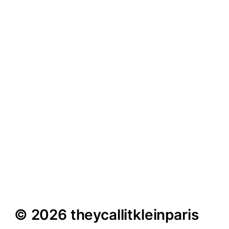
Karsten Dylan im
Interview – „Aus Scheiße
Schokolade machen“
© 2026 theycallitkleinparis