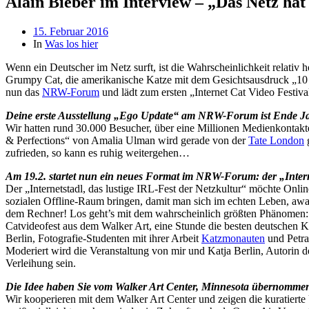
Alain Bieber im Interview – „Das Netz hat
Beitragsdatum
15. Februar 2016
In
Was los hier
Wenn ein Deutscher im Netz surft, ist die Wahrscheinlichkeit relativ 
Grumpy Cat, die amerikanische Katze mit dem Gesichtsausdruck „10 Ta
nun das
NRW-Forum
und lädt zum ersten „Internet Cat Video Festiv
Deine erste Ausstellung „Ego Update“ am NRW-Forum ist Ende Ja
Wir hatten rund 30.000 Besucher, über eine Millionen Medienkontakte,
& Perfections“ von Amalia Ulman wird gerade von der
Tate London
g
zufrieden, so kann es ruhig weitergehen…
Am 19.2. startet nun ein neues Format im NRW-Forum: der „Interne
Der „Internetstadl, das lustige IRL-Fest der Netzkultur“ möchte Onli
sozialen Offline-Raum bringen, damit man sich im echten Leben, aw
dem Rechner! Los geht’s mit dem wahrscheinlich größten Phänomen: K
Catvideofest aus dem Walker Art, eine Stunde die besten deutschen K
Berlin, Fotografie-Studenten mit ihrer Arbeit
Katzmonauten
und Petra
Moderiert wird die Veranstaltung von mir und Katja Berlin, Autorin d
Verleihung sein.
Die Idee haben Sie vom Walker Art Center, Minnesota übernommen.
Wir kooperieren mit dem Walker Art Center und zeigen die kuratierte 