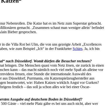
d Katzen“
gs nur Nebenrollen. Die Katze hat es im Netz zum Superstar gebracht.
 Millionären gemacht. ‚Zusammen schaut man weniger allein‘ befindet
Alain Bieber gesprochen.
in die Villa Rot bei Ulm, die von uns gezeigte Arbeit „Excellences
haben, wie zum Beispiel „Ich“ in der Frankfurter
Schirn
. Ja, ich bin
ival“ nach Düsseldorf. Womit dürfen die Besucher rechnen?
rmat bringen. Die Menschen quasi vom Netz lösen, sie zurück in einen
chen kann – das macht nämlich noch viel mehr Spaß als alleine vor
nvideos freuen, eine Stunde die internationale Auswahl des
 aus Düsseldorf, Purrmania, ein Katzenspielzeughersteller aus
agen beantwortet, wie: Haben Katzen wirklich Angst vor Gurken?
ens festlich – das soll ja schon alles wie bei einer Oscar-
 ersten Ausgabe auf deutschem Boden in Düsseldorf?
500 Gäste – viel mehr Platz gäbe es bei uns auch nicht, aber wer