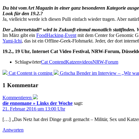
Du bist vom Art Magazin in einer ganz besonderen Kategorie ausgez
Look für den 19.2.?
Ja, vielleicht werde ich diesen Pulli einfach wieder tragen. Aber nat
Der „Internetstadl“ wird in Zukunft einmal monatlich stattfinden.
Im März gibt ein
FoodHacking-Event
mit dem Center for Genomic Gas
Yami-Ichi
, das ist ein Offline-Geek-Flohmarkt. Jeder, der dort inter
19.2., 19 Uhr, Internet Cat Video Festival, NRW-Forum, Düsseld
Schlagwörter
Cat Contend
Katzenvideos
NRW-Forum
Cat Content is coming
Grischa Bender im Interview – „Wir wa
1 Kommentar
Kommentieren
die ennomane » Links der Woche
sagt:
21. Februar 2016 um 13:00 Uhr
[…] „Das Netz hat drei Dinge groß gemacht – Militär, Sex und Katz
Antworten