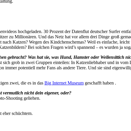
altung.
videos hochgeladen. 30 Prozent der Datenflut deutscher Surfer entfal
tzer zu Millionären. Und das Netz hat vor allem drei Dinge groß gemacht
nach Katzen? Wegen des Kindchenschemas? Weil es einfache, leicht ve
t Katzenbildern? Bei solchen Fragen wird’s spannend – es wurden ja s
en gebracht? Was hat sie, was Hund, Hamster oder Wellensittich ni
t sich grob in zwei Gruppen einteilen: In Katzenliebhaber und in vom
on immer potentiell mehr Fans als andere Tiere. Und sie sind eigenwillig,
igen zwei, die es in das
Big Internet Museum
geschafft haben .
t vermutlich nicht dein eigener, oder?
oto-Shooting geliehen.
t eher schüchtern.