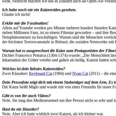
weiß, vielleicht machen wir das in Zukunft auch als Open-Air-Veranst
Ich habe noch nie ein Katzenvideo gesehen.
Glaube ich nicht!
Erklär mir die Faszination!
Allein auf Youtube werden pro Minute mehrere hundert Stunden Katzen
sieben Millionen Fans, ist zu einem Filmstar geworden – und ihre Besi
Netzphänomenen zu beschäftigen. Warum sind die Menschen verrückt 
der höchsten Terrorwarnstufe in Brüssel, die sozialen Netzwerke mi
Warum hat es ausgerechnet die Katze zum Protagonisten der Filmch
Dichter Francesco Petrarca (1304-1374) wusste: „Die Menschheit läss
Inkarnation der Götter verehrt und galten als heilig. Katzen hatten sch
Welches ist dein liebstes Katzenvideo?
Zwei Klassiker:
Keyboard Cat
(1984) und
Nyan Cat
(2011) – die einz
Dein Pressefoto zeigt dich mit einem Stubentiger auf dem Arm. Es is
Die Katze heißt Miglo und wurde mir von einer Freundin für unser F
Gibt es von ihr auch Videos?
Nein. Sie mag den Medienrummel um ihre Person nicht so sehr und is
Hast du ein Haustier?
Nein. Aber ich hatte wirklich zwei Katzen, als ich kleiner war.