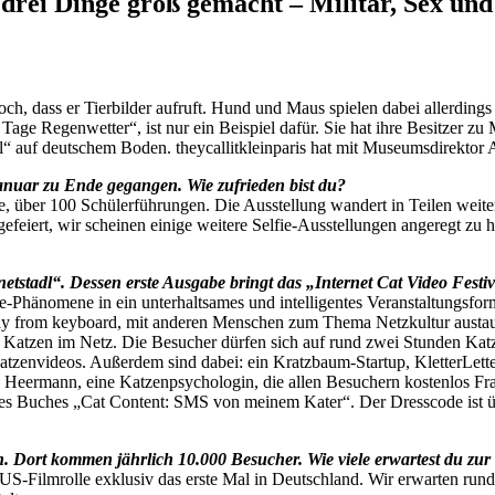
 drei Dinge groß gemacht – Militär, Sex un
hoch, dass er Tierbilder aufruft. Hund und Maus spielen dabei allerdin
ge Regenwetter“, ist nur ein Beispiel dafür. Sie hat ihre Besitzer zu
al“ auf deutschem Boden. theycallitkleinparis hat mit Museumsdirektor 
nuar zu Ende gegangen. Wie zufrieden bist du?
 über 100 Schülerführungen. Die Ausstellung wandert in Teilen weiter 
efeiert, wir scheinen einige weitere Selfie-Ausstellungen angeregt zu 
tstadl“. Dessen erste Ausgabe bringt das „Internet Cat Video Fest
ne-Phänomene in ein unterhaltsames und intelligentes Veranstaltungsfo
ay from keyboard, mit anderen Menschen zum Thema Netzkultur austaus
atzen im Netz. Die Besucher dürfen sich auf rund zwei Stunden Katze
atzenvideos. Außerdem sind dabei: ein Kratzbaum-Startup, KletterLetter
 Heermann, eine Katzenpsychologin, die allen Besuchern kostenlos Fr
es Buches „Cat Content: SMS von meinem Kater“. Der Dresscode ist übrig
 Dort kommen jährlich 10.000 Besucher. Wie viele erwartest du zur
US-Filmrolle exklusiv das erste Mal in Deutschland. Wir erwarten rund 