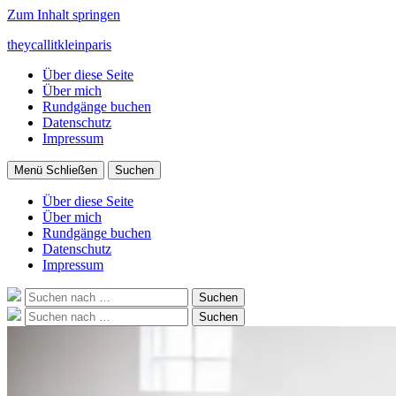
Zum Inhalt springen
theycallitkleinparis
Über diese Seite
Über mich
Rundgänge buchen
Datenschutz
Impressum
Menü
Schließen
Suchen
Über diese Seite
Über mich
Rundgänge buchen
Datenschutz
Impressum
Suche
Suchen
nach:
Suche
Suchen
nach: