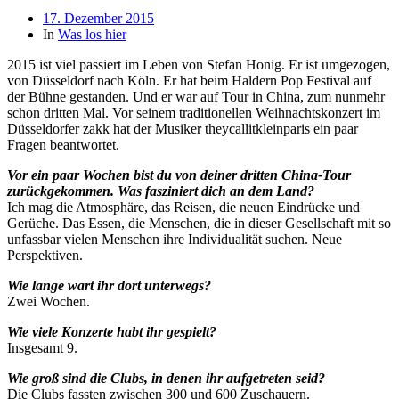
Beitragsdatum
17. Dezember 2015
In
Was los hier
2015 ist viel passiert im Leben von Stefan Honig. Er ist umgezogen,
von Düsseldorf nach Köln. Er hat beim Haldern Pop Festival auf
der Bühne gestanden. Und er war auf Tour in China, zum nunmehr
schon dritten Mal. Vor seinem traditionellen Weihnachtskonzert im
Düsseldorfer zakk hat der Musiker theycallitkleinparis ein paar
Fragen beantwortet.
Vor ein paar Wochen bist du von deiner dritten China-Tour
zurückgekommen. Was fasziniert dich an dem Land?
Ich mag die Atmosphäre, das Reisen, die neuen Eindrücke und
Gerüche. Das Essen, die Menschen, die in dieser Gesellschaft mit so
unfassbar vielen Menschen ihre Individualität suchen. Neue
Perspektiven.
Wie lange wart ihr dort unterwegs?
Zwei Wochen.
Wie viele Konzerte habt ihr gespielt?
Insgesamt 9.
Wie groß sind die Clubs, in denen ihr aufgetreten seid?
Die Clubs fassten zwischen 300 und 600 Zuschauern.