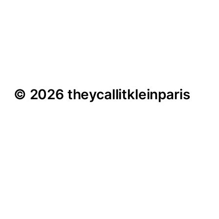
Inseln #1: Pippi-
Langstrumpf-Träume
© 2026 theycallitkleinparis