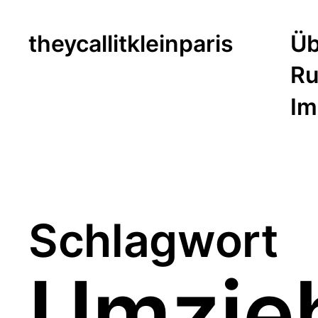
theycallitkleinparis
Üb
Ru
Im
Schlagwort
Umzie