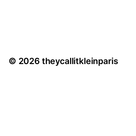
Felix Kracke im Interview
– „Halbwegs ungeprobt
und herbeigestottert“
© 2026 theycallitkleinparis