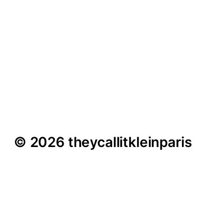
Tabea Thomsen im
Interview – „Marxloh ist
definitiv einen Besuch
wert“
© 2026 theycallitkleinparis