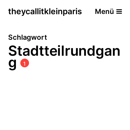
theycallitkleinparis
Menü
Schlagwort
Stadtteilrundgan
g
1