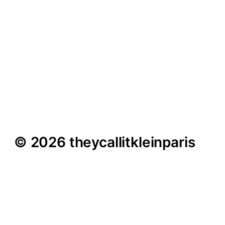
Felix Krakau im Interview
– „Wir machen uns auf
die Suche nach dem
Geist der Fortuna“
© 2026 theycallitkleinparis