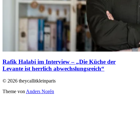
Rafik Halabi im Interview – „Die Küche der
Levante ist herrlich abwechslungsreich“
© 2026 theycallitkleinparis
Theme von
Anders Norén