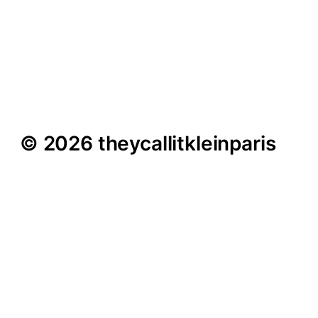
Maria Gilges im Interview
– „Am Anfang war ich
unsicher“
© 2026 theycallitkleinparis