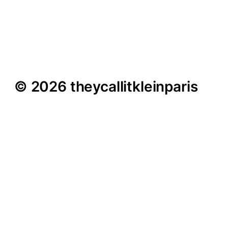
Fujikato #6: Risse &
Kratzer
© 2026 theycallitkleinparis