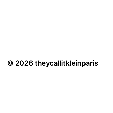
Geheimnisvoller Ort –
Eingeweihten
vorbehalten
© 2026 theycallitkleinparis