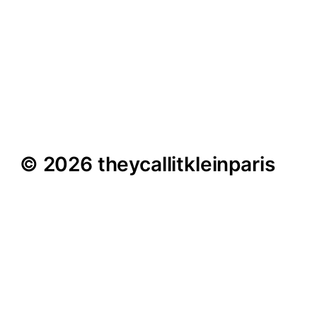
Jorge Miranda (San
Borondón) im Interview –
„Ich finde die
Bolkerstraße furchtbar“
© 2026 theycallitkleinparis