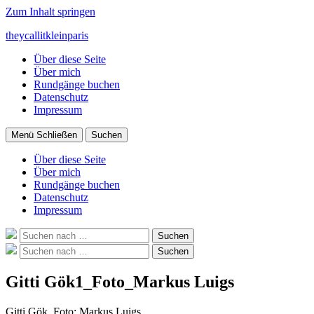
Zum Inhalt springen
theycallitkleinparis
Über diese Seite
Über mich
Rundgänge buchen
Datenschutz
Impressum
Menü
Schließen
Suchen
Über diese Seite
Über mich
Rundgänge buchen
Datenschutz
Impressum
Suche
Suchen
nach:
Suche
Suchen
nach:
Gitti Gök1_Foto_Markus Luigs
Gitti Gök, Foto: Markus Luigs