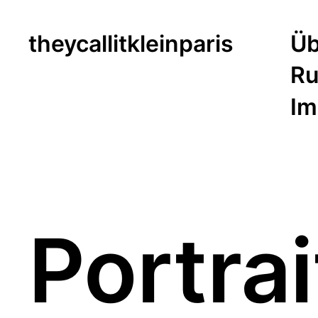
theycallitkleinparis
Üb
Ru
Im
Portra