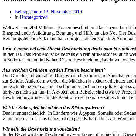
Beitragsdatum
13. November 2019
In
Uncategorized
Weltweit sind 200 Millionen Frauen beschnitten. Das Thema betrifft al
Entsprechende Aufklärung, Beratung und Hilfe tut also Not. Der Düssel
Beratungsstelle im Salzmannbau, übrigens die einzige ihrer Art in ga
Frau Cumar, bei dem Thema Beschneidung denkt man ja zunächst ma
In der Tat. Das Problem ist keinesfalls ein rein afrikanisches, auch
in Südostasien und im Nahen Osten. Beschneidung ist ein weltweites 
Aus welchen Gründen werden Frauen beschnitten?
Die Gründe sind vielfältig. Dort, wo ich herkomme, in Somalia, gehen
zur Schule. Außerdem werden die Mädchen ja später verheiratet und ih
unbeschnittene Frau als nicht schön oder auch unrein gilt. Es gibt sog
übrigens nichts zu tun. In Ägypten zum Beispiel sind etwa 97 Prozent 
Beschneidung immer um die Kontrolle der Frau. Sie soll sich nicht entf
Welche Rolle spielt bei all dem das Bildungsniveau?
Das ist unterschiedlich. In Ländern wie Ägypten, Somalia oder Suda
vornehmen lassen. Das Ganze ist ein gesellschaftlicher Akt. Wenn ma
Wie geht die Beschneidung vonstatten?
In der Regel wird die Beschneidung von Frauen durchgeführt. Diese tr