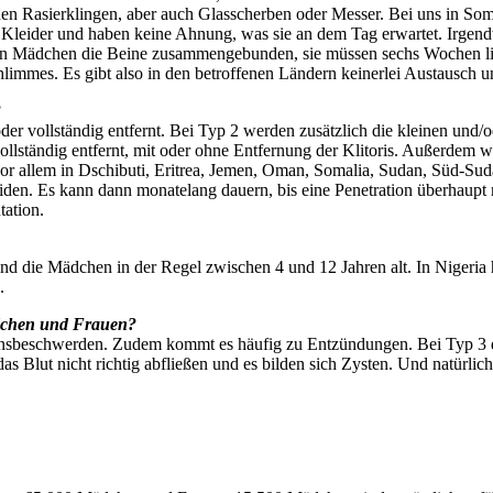
Rasierklingen, aber auch Glasscherben oder Messer. Bei uns in Soma
Kleider und haben keine Ahnung, was sie an dem Tag erwartet. Irgend
en Mädchen die Beine zusammengebunden, sie müssen sechs Wochen li
limmes. Es gibt also in den betroffenen Ländern keinerlei Austausch un
?
oder vollständig entfernt. Bei Typ 2 werden zusätzlich die kleinen und/
ollständig entfernt, mit oder ohne Entfernung der Klitoris. Außerdem
or allem in Dschibuti, Eritrea, Jemen, Oman, Somalia, Sudan, Süd-Sudan
eiden. Es kann dann monatelang dauern, bis eine Penetration überhaup
tation.
sind die Mädchen in der Regel zwischen 4 und 12 Jahren alt. In Nigeri
.
ädchen und Frauen?
nsbeschwerden. Zudem kommt es häufig zu Entzündungen. Bei Typ 3 dau
das Blut nicht richtig abfließen und es bilden sich Zysten. Und natür