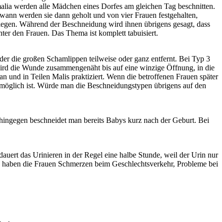
lia werden alle Mädchen eines Dorfes am gleichen Tag beschnitten.
wann werden sie dann geholt und von vier Frauen festgehalten,
egen. Während der Beschneidung wird ihnen übrigens gesagt, dass
ter den Frauen. Das Thema ist komplett tabuisiert.
oder die großen Schamlippen teilweise oder ganz entfernt. Bei Typ 3
 wird die Wunde zusammengenäht bis auf eine winzige Öffnung, in die
 und in Teilen Malis praktiziert. Wenn die betroffenen Frauen später
t möglich ist. Würde man die Beschneidungstypen übrigens auf den
a hingegen beschneidet man bereits Babys kurz nach der Geburt. Bei
ert das Urinieren in der Regel eine halbe Stunde, weil der Urin nur
lich haben die Frauen Schmerzen beim Geschlechtsverkehr, Probleme bei