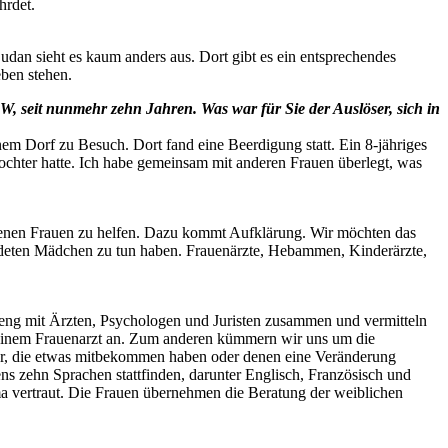
hrdet.
dan sieht es kaum anders aus. Dort gibt es ein entsprechendes
eben stehen.
NRW, seit nunmehr zehn Jahren. Was war für Sie der Auslöser, sich in
einem Dorf zu Besuch. Dort fand eine Beerdigung statt. Ein 8-jähriges
ochter hatte. Ich habe gemeinsam mit anderen Frauen überlegt, was
offenen Frauen zu helfen. Dazu kommt Aufklärung. Wir möchten das
hrdeten Mädchen zu tun haben. Frauenärzte, Hebammen, Kinderärzte,
en eng mit Ärzten, Psychologen und Juristen zusammen und vermitteln
it einem Frauenarzt an. Zum anderen kümmern wir uns um die
er, die etwas mitbekommen haben oder denen eine Veränderung
ns zehn Sprachen stattfinden, darunter Englisch, Französisch und
ma vertraut. Die Frauen übernehmen die Beratung der weiblichen