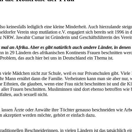
so keinesfalls lediglich eine kleine Minderheit. Auch hierzulande steig
dorfer Verein stop mutilation e.V. engagiert sich bereits seit 1996 in 
nz NRW. Jawahir Cumar ist Gründerin und Geschäftsführerin des Vereins.
l an Afrika. Aber es gibt natürlich auch andere Länder, in denen
 wenn in 29 Ländern des afrikanischen Kontinents Frauen beschnitten we
Problem, das auch hier bei uns in Deutschland ein Thema ist.
 viele Mädchen nicht zur Schule, weil es nur Privatschulen gibt. Viele 
r Mann ernährt dann die Familie. Verheiraten kann man sie aber nur, we
ar Ethnien, die glauben, wenn eine Frau nicht beschnitten ist und die Kl
aller Frauen beschnitten. Musliminnen sind dort ebenso betroffen wie b
alten, auch sexuell nicht.
n lassen Ärzte oder Anwälte ihre Töchter genauso beschneiden wie Ar
n akzeptiert werden möchte, gehört er einfach dazu.
aditionellen Beschneiderinnen, in vielen Ländern ist das tatsächlich ei