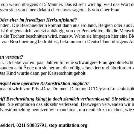
davon waren übrigens 415 Männer. Das ist sehr wichtig, weil das Wort
ssen sich von einem Mann eher etwas sagen, als von einer Frau.
Oder eher im jeweiligen Herkunftsland?
finden. Die Beschneiderin kommt dann aus Holland, Belgien oder aus
ist übrigens nicht zuletzt abhängig von der Perspektive, die die Mens
 die Tochter beschnitten wird, massiv. Wenn sie hingegen hier eine Ble
m von Beschneidung bedroht ist, bekommen in Deutschland übrigens Asyl
en vertraut?
t. Ich habe vor ein paar Jahren für eine schwangere Frau gedolmetscht. 
standen acht Ärzte um sie herum, die völlig schockiert und überforder
Das Kind wurde dann per Kaiserschnitt geholt.
ispiel eine operative Rekonstruktion möglich?
as gemacht wird: von Priv.-Doz. Dr. med. Dan mon O’Dey am Luisenhospit
ff Beschneidung klingt ja doch ziemlich verharmlosend. Sie selbst a
den. Sie empfinden das als sehr verletzend. Deswegen verwenden wir in
talverstümmelung benutzen wir manchmal, um deutlich zu machen, wie s
seldorf, 0211-93885791, stop-mutilation.org