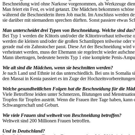
Beschneidung wird ohne Narkose vorgenommen, als Werkzeuge dienen 
Man feiert ein Fest, es wird getanzt. Die Mädchen bekommen schöne 
während die Beschneiderin ihren Job macht. Im Anschluss werden d
sie darüber mit niemandem sprechen dürften. Sonst passiere etwas Sch
Man unterscheidet drei Typen von Beschneidung. Welche sind das
Bei Typ 1 werden die Klitoris und/oder die Klitorisvorhaut teilweise 
werden die kleinen und/oder die großen Schamlippen teilweise oder v
gerade mal ein Zahnstocher passt. Diese Art der Beschneidung wird v
verheiratet werden, muss der Ehemann sie regelrecht wieder aufschn
Mann übertragen, bedeutete bereits Typ 1 eine komplette Penis-Ampu
Wie alt sind die Mädchen, wenn sie beschnitten werden?
Je nach Land und Ethnie ist das unterschiedlich. Bei uns in Somalia 
den Massai in Kenia passiert es im Zuge der Hochzeitsvorbereitungen
Welche gesundheitlichen Folgen hat die Beschneidung für die M
Viele Betroffene leiden unter Schmerzen, Blutungen und Menstruatio
Tropfen für Tropfen austritt. Wenn die Frauen ihre Tage haben, kann 
Schwangerschaft und Geburt.
Wie viele Frauen sind weltweit von Beschneidung betroffen?
Weltweit sind 200 Millionen Frauen betroffen.
Und in Deutschland?