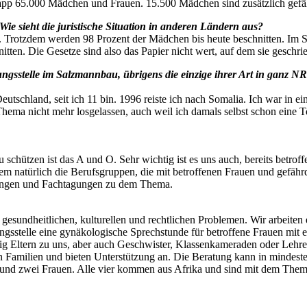
app 65.000 Mädchen und Frauen. 15.500 Mädchen sind zusätzlich gefä
Wie sieht die juristische Situation in anderen Ländern aus?
. Trotzdem werden 98 Prozent der Mädchen bis heute beschnitten. Im Su
itten. Die Gesetze sind also das Papier nicht wert, auf dem sie geschri
ratungsstelle im Salzmannbau, übrigens die einzige ihrer Art in ganz 
Deutschland, seit ich 11 bin. 1996 reiste ich nach Somalia. Ich war in 
ema nicht mehr losgelassen, auch weil ich damals selbst schon eine T
 schützen ist das A und O. Sehr wichtig ist es uns auch, bereits betr
em natürlich die Berufsgruppen, die mit betroffenen Frauen und gefä
ulungen und Fachtagungen zu dem Thema.
i gesundheitlichen, kulturellen und rechtlichen Problemen. Wir arbeit
tungsstelle eine gynäkologische Sprechstunde für betroffene Frauen m
g Eltern zu uns, aber auch Geschwister, Klassenkameraden oder Lehr
n Familien und bieten Unterstützung an. Die Beratung kann in mindeste
er und zwei Frauen. Alle vier kommen aus Afrika und sind mit dem The