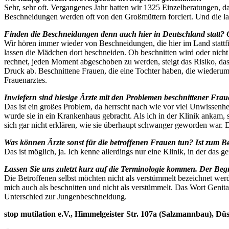
Sehr, sehr oft. Vergangenes Jahr hatten wir 1325 Einzelberatungen, 
Beschneidungen werden oft von den Großmüttern forciert. Und die la
Finden die Beschneidungen denn auch hier in Deutschland statt? 
Wir hören immer wieder von Beschneidungen, die hier im Land statt
lassen die Mädchen dort beschneiden. Ob beschnitten wird oder nicht 
rechnet, jeden Moment abgeschoben zu werden, steigt das Risiko, dass
Druck ab. Beschnittene Frauen, die eine Tochter haben, die wiederu
Frauenarztes.
Inwiefern sind hiesige Ärzte mit den Problemen beschnittener Frau
Das ist ein großes Problem, da herrscht nach wie vor viel Unwissenhei
wurde sie in ein Krankenhaus gebracht. Als ich in der Klinik ankam, 
sich gar nicht erklären, wie sie überhaupt schwanger geworden war. 
Was können Ärzte sonst für die betroffenen Frauen tun? Ist zum Be
Das ist möglich, ja. Ich kenne allerdings nur eine Klinik, in der d
Lassen Sie uns zuletzt kurz auf die Terminologie kommen. Der Begri
Die Betroffenen selbst möchten nicht als verstümmelt bezeichnet wer
mich auch als beschnitten und nicht als verstümmelt. Das Wort Geni
Unterschied zur Jungenbeschneidung.
stop mutilation e.V., Himmelgeister Str. 107a (Salzmannbau), Düs