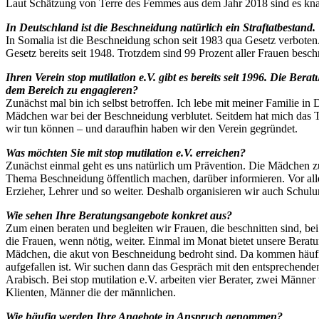
Laut Schätzung von Terre des Femmes aus dem Jahr 2018 sind es kn
In Deutschland ist die Beschneidung natürlich ein Straftatbestand. 
In Somalia ist die Beschneidung schon seit 1983 qua Gesetz verboten
Gesetz bereits seit 1948. Trotzdem sind 99 Prozent aller Frauen beschn
Ihren Verein stop mutilation e.V. gibt es bereits seit 1996. Die Be
dem Bereich zu engagieren?
Zunächst mal bin ich selbst betroffen. Ich lebe mit meiner Familie in 
Mädchen war bei der Beschneidung verblutet. Seitdem hat mich das Th
wir tun können – und daraufhin haben wir den Verein gegründet.
Was möchten Sie mit stop mutilation e.V. erreichen?
Zunächst einmal geht es uns natürlich um Prävention. Die Mädchen zu
Thema Beschneidung öffentlich machen, darüber informieren. Vor all
Erzieher, Lehrer und so weiter. Deshalb organisieren wir auch Sch
Wie sehen Ihre Beratungsangebote konkret aus?
Zum einen beraten und begleiten wir Frauen, die beschnitten sind, be
die Frauen, wenn nötig, weiter. Einmal im Monat bietet unsere Bera
Mädchen, die akut von Beschneidung bedroht sind. Da kommen häufi
aufgefallen ist. Wir suchen dann das Gespräch mit den entsprechende
Arabisch. Bei stop mutilation e.V. arbeiten vier Berater, zwei Männ
Klienten, Männer die der männlichen.
Wie häufig werden Ihre Angebote in Anspruch genommen?