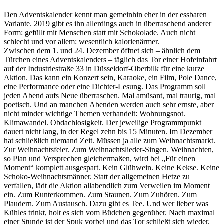
Den Adventskalender kennt man gemeinhin eher in der essbaren
Variante. 2019 gibt es ihn allerdings auch in überraschend anderer
Form: gefüllt mit Menschen statt mit Schokolade. Auch nicht
schlecht und vor allem: wesentlich kalorienärmer.
Zwischen dem 1. und 24. Dezember öffnet sich – ähnlich dem
Türchen eines Adventskalenders – täglich das Tor einer Hofeinfahrt
auf der Industriestraße 33 in Düsseldorf-Oberbilk für eine kurze
Aktion. Das kann ein Konzert sein, Karaoke, ein Film, Pole Dance,
eine Performance oder eine Dichter-Lesung. Das Programm soll
jeden Abend aufs Neue überraschen. Mal amüsant, mal traurig, mal
poetisch. Und an manchen Abenden werden auch sehr ernste, aber
nicht minder wichtige Themen verhandelt: Wohnungsnot.
Klimawandel. Obdachlosigkeit. Der jeweilige Programmpunkt
dauert nicht lang, in der Regel zehn bis 15 Minuten. Im Dezember
hat schließlich niemand Zeit. Müssen ja alle zum Weihnachtsmarkt.
Zur Weihnachtsfeier. Zum Weihnachtslieder-Singen. Weihnachten,
so Plan und Versprechen gleichermaßen, wird bei „Für einen
Moment“ komplett ausgespart. Kein Glühwein. Keine Kekse. Keine
Schoko-Weihnachtsmänner. Statt der allgemeinen Hetze zu
verfallen, lädt die Aktion allabendlich zum Verweilen im Moment
ein. Zum Runterkommen. Zum Staunen. Zum Zuhören. Zum
Plaudern. Zum Austausch. Dazu gibt es Tee. Und wer lieber was
Kühles trinkt, holt es sich vom Büdchen gegenüber. Nach maximal
einer Stunde ist der Spuk vorbei und das Tor schließt sich wieder.