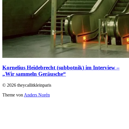
Kornelius Heidebrecht (subbotnik) im Interview –
„Wir sammeln Geräusche“
© 2026 theycallitkleinparis
Theme von
Anders Norén