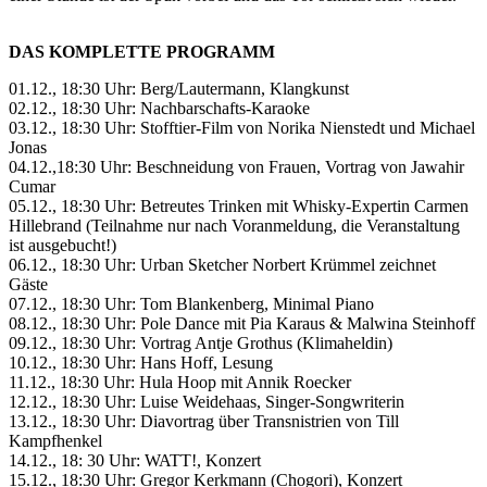
DAS KOMPLETTE PROGRAMM
01.12., 18:30 Uhr: Berg/Lautermann, Klangkunst
02.12., 18:30 Uhr: Nachbarschafts-Karaoke
03.12., 18:30 Uhr: Stofftier-Film von Norika Nienstedt und Michael
Jonas
04.12.,18:30 Uhr: Beschneidung von Frauen, Vortrag von Jawahir
Cumar
05.12., 18:30 Uhr: Betreutes Trinken mit Whisky-Expertin Carmen
Hillebrand (Teilnahme nur nach Voranmeldung, die Veranstaltung
ist ausgebucht!)
06.12., 18:30 Uhr: Urban Sketcher Norbert Krümmel zeichnet
Gäste
07.12., 18:30 Uhr: Tom Blankenberg, Minimal Piano
08.12., 18:30 Uhr: Pole Dance mit Pia Karaus & Malwina Steinhoff
09.12., 18:30 Uhr: Vortrag Antje Grothus (Klimaheldin)
10.12., 18:30 Uhr: Hans Hoff, Lesung
11.12., 18:30 Uhr: Hula Hoop mit Annik Roecker
12.12., 18:30 Uhr: Luise Weidehaas, Singer-Songwriterin
13.12., 18:30 Uhr: Diavortrag über Transnistrien von Till
Kampfhenkel
14.12., 18: 30 Uhr: WATT!, Konzert
15.12., 18:30 Uhr: Gregor Kerkmann (Chogori), Konzert