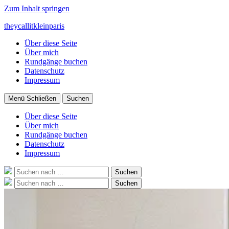
Zum Inhalt springen
theycallitkleinparis
Über diese Seite
Über mich
Rundgänge buchen
Datenschutz
Impressum
Menü
Schließen
Suchen
Über diese Seite
Über mich
Rundgänge buchen
Datenschutz
Impressum
Suche
Suchen
nach:
Suche
Suchen
nach: