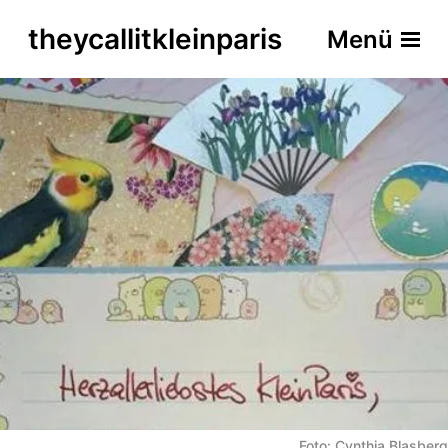
theycallitkleinparis
Menü
Foto: Cynthia Blasberg