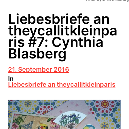
Liebesbriefe an
theycallitkleinpa
ris #7: Cynthia
Blasberg
B
21. September 2016
e
In
i
Liebesbriefe an theycallitkleinparis
t
r
a
g
s
d
a
t