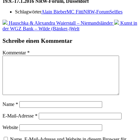
19.9.-17.1.2016 NRW-Forum, Düsseldorf
Schlagwörter
Alain Bieber
MC Fitti
NRW-Forum
Selfies
Hauschka & Alexandra Waierstall – Niemandsländer
Kunst in
der WGZ Bank – Wilde (Bänker-)Welt
Schreibe einen Kommentar
Kommentar
*
Name
*
E-Mail-Adresse
*
Website
Name, E-Mail-Adresse und Website in diesem Browser für