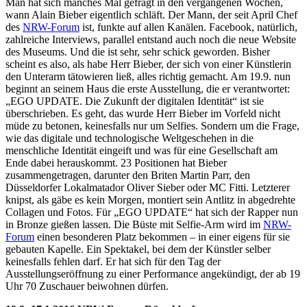
Man hat sich manches Mal gefragt in den vergangenen Wochen,
wann Alain Bieber eigentlich schläft. Der Mann, der seit April Chef
des
NRW-Forum
ist, funkte auf allen Kanälen. Facebook, natürlich,
zahlreiche Interviews, parallel entstand auch noch die neue Website
des Museums. Und die ist sehr, sehr schick geworden. Bisher
scheint es also, als habe Herr Bieber, der sich von einer Künstlerin
den Unterarm tätowieren ließ, alles richtig gemacht. Am 19.9. nun
beginnt an seinem Haus die erste Ausstellung, die er verantwortet:
„EGO UPDATE. Die Zukunft der digitalen Identität“ ist sie
überschrieben. Es geht, das wurde Herr Bieber im Vorfeld nicht
müde zu betonen, keinesfalls nur um Selfies. Sondern um die Frage,
wie das digitale und technologische Weltgeschehen in die
menschliche Identität eingeift und was für eine Gesellschaft am
Ende dabei herauskommt. 23 Positionen hat Bieber
zusammengetragen, darunter den Briten Martin Parr, den
Düsseldorfer Lokalmatador Oliver Sieber oder MC Fitti. Letzterer
knipst, als gäbe es kein Morgen, montiert sein Antlitz in abgedrehte
Collagen und Fotos. Für „EGO UPDATE“ hat sich der Rapper nun
in Bronze gießen lassen. Die Büste mit Selfie-Arm wird im
NRW-
Forum
einen besonderen Platz bekommen – in einer eigens für sie
gebauten Kapelle. Ein Spektakel, bei dem der Künstler selber
keinesfalls fehlen darf. Er hat sich für den Tag der
Ausstellungseröffnung zu einer Performance angekündigt, der ab 19
Uhr 70 Zuschauer beiwohnen dürfen.