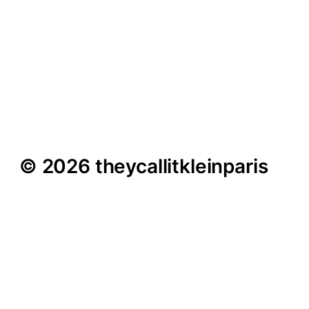
Gemeinschaftsgarten
Düsselgrün zieht um –
Urbaner Ackerbau
© 2026 theycallitkleinparis