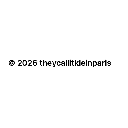
Ausstellung David Lynch
– Schattenseiten
menschlicher Existenz
© 2026 theycallitkleinparis