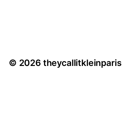
„Gott in der Stadt“ im
Maxhaus –
Glaubensfragen
© 2026 theycallitkleinparis