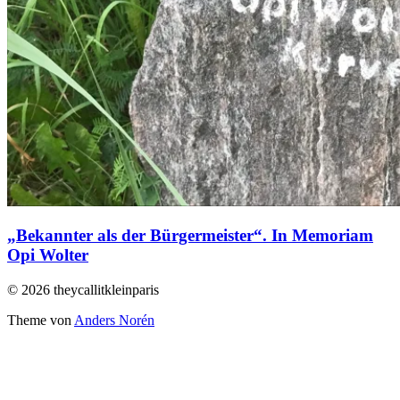
„Bekannter als der Bürgermeister“. In Memoriam
Opi Wolter
© 2026 theycallitkleinparis
Theme von
Anders Norén