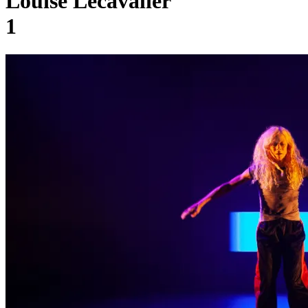
Louise Lecavalier
1