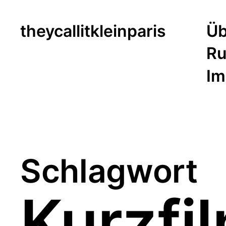
theycallitkleinparis
Üb
Ru
Im
Schlagwort
Kurzfi