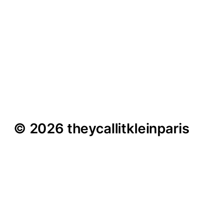
Tom Blankenberg im
Interview – „Der
Mikrokosmos meines
eigenen Umfelds“
© 2026 theycallitkleinparis