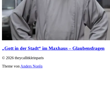
„Gott in der Stadt“ im Maxhaus – Glaubensfragen
© 2026 theycallitkleinparis
Theme von
Anders Norén