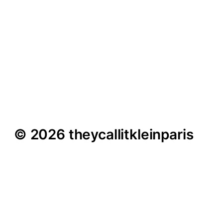
Moni (Fortuna Eck) im
Interview – „Flingern ist
kein Arbeiter-Viertel
mehr“
© 2026 theycallitkleinparis