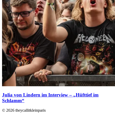
Julia von Lindern im Interview – „Hüfttief im
Schlamm“
© 2026 theycallitkleinparis