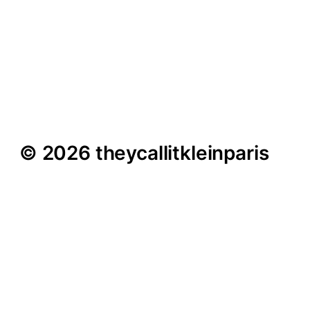
Christoph
Soltmannowski im
Interview – „Der
unschweizerischste Ort
der Schweiz“
© 2026 theycallitkleinparis