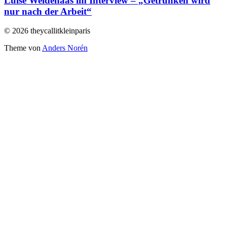
Luise Weidehaas im Interview – „Getrunken wird
nur nach der Arbeit“
© 2026 theycallitkleinparis
Theme von
Anders Norén