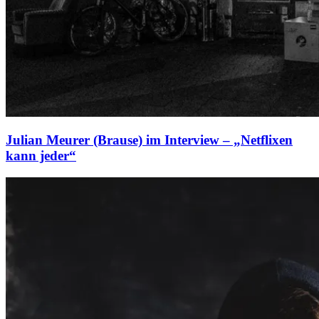
Julian Meurer (Brause) im Interview – „Netflixen
kann jeder“