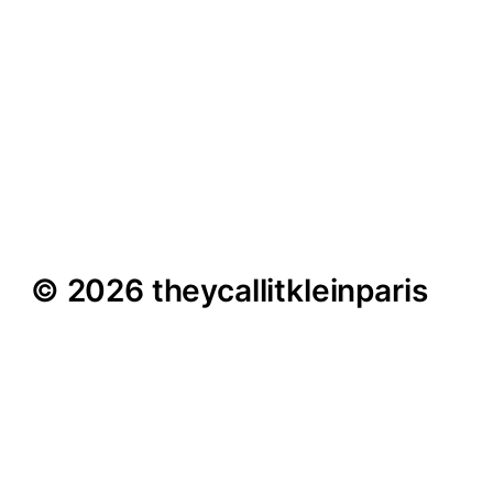
Bier-Sommelier Ingo
Wagner im Interview –
„Ginsengale fand ich
wirklich widerlich“
© 2026 theycallitkleinparis