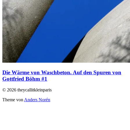
Die Wärme von Waschbeton. Auf den Spuren von
Gottfried Böhm #1
© 2026 theycallitkleinparis
Theme von
Anders Norén