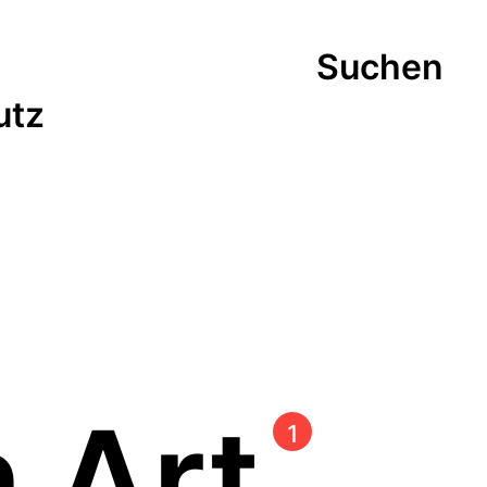
Suchen
utz
n Art
1