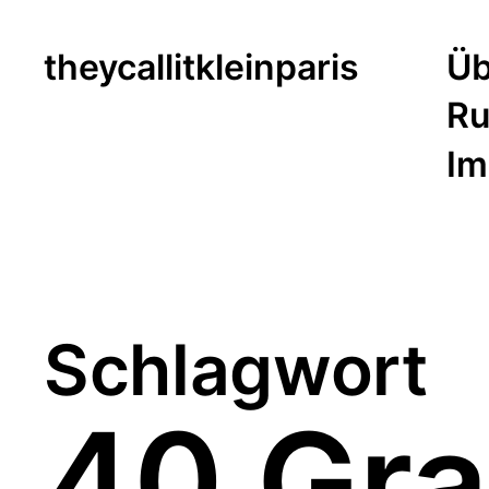
theycallitkleinparis
Üb
Ru
Im
Schlagwort
40 Gra