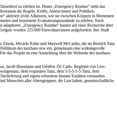
üsseldorf zu erleben ist. Hinter „Emergency Routine“ steht das
 Movement die Regeln, Kräfte, Akteur:innen und Politiken,
e“ aktiviert zivile Allianzen, wie sie zwischen Körpern in Momenten
enarien und inszenierte Evakuierungszustände zu erleben. Nach
n adaptieren. „Emergency Routine“ basiert auf einer Recherche über
Ereignis wurden 225.000 Einwohner:innen aufgefordert, ihre Stadt
edo Zinola, Micaela Kühn und Maxwell McCarthy, die im Bereich Tanz
s Publikum des tanzhaus nrw ein, gemeinsam eine wirkungsvolle
Für das Projekt ist eine Anmeldung über die Webseite des tanzhaus
teus, Jacob Bussmann und Frédéric De Carlo. Begleitet von Live-
hwingertanz, dem exquisiten Tanz, dem 5-5-5-5-5-Tanz, dem
rlieferung und eigens erfundene Instant-Tradition entstanden.
ind Menschen aller Altersgruppen, die Lust haben, gemeinschaftliche