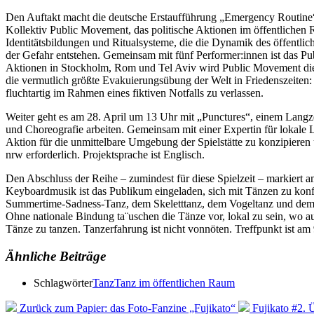
Den Auftakt macht die deutsche Erstaufführung „Emergency Routine“,
Kollektiv Public Movement, das politische Aktionen im öffentlichen 
Identitätsbildungen und Ritualsysteme, die die Dynamik des öffentl
der Gefahr entstehen. Gemeinsam mit fünf Performer:innen ist das P
Aktionen in Stockholm, Rom und Tel Aviv wird Public Movement die P
die vermutlich größte Evakuierungsübung der Welt in Friedenszeiten:
fluchtartig im Rahmen eines fiktiven Notfalls zu verlassen.
Weiter geht es am 28. April um 13 Uhr mit „Punctures“, einem Lang
und Choreografie arbeiten. Gemeinsam mit einer Expertin für lokale
Aktion für die unmittelbare Umgebung der Spielstätte zu konzipieren
nrw erforderlich. Projektsprache ist Englisch.
Den Abschluss der Reihe – zumindest für diese Spielzeit – markiert 
Keyboardmusik ist das Publikum eingeladen, sich mit Tänzen zu kon
Summertime-Sadness-Tanz, dem Skeletttanz, dem Vogeltanz und dem fa
Ohne nationale Bindung ta¨uschen die Tänze vor, lokal zu sein, wo a
Tänze zu tanzen. Tanzerfahrung ist nicht vonnöten. Treffpunkt ist am
Ähnliche Beiträge
Schlagwörter
Tanz
Tanz im öffentlichen Raum
Zurück zum Papier: das Foto-Fanzine „Fujikato“
Fujikato #2. 