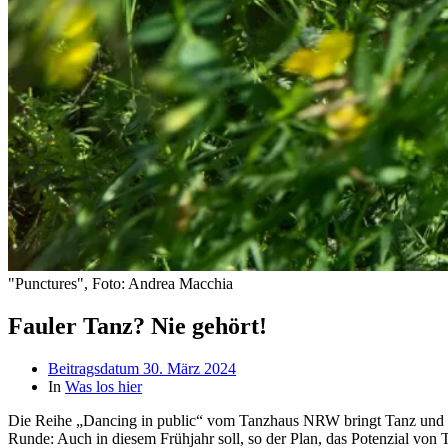
"Punctures", Foto: Andrea Macchia
Fauler Tanz? Nie gehört!
Beitragsdatum
30. März 2024
In
Was los hier
Die Reihe „Dancing in public“ vom Tanzhaus NRW bringt Tanz und Be
Runde: Auch in diesem Frühjahr soll, so der Plan, das Potenzial von