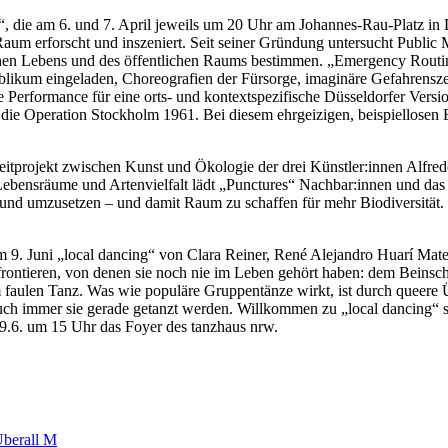
 die am 6. und 7. April jeweils um 20 Uhr am Johannes-Rau-Platz in D
Raum erforscht und inszeniert. Seit seiner Gründung untersucht Public
ichen Lebens und des öffentlichen Raums bestimmen. „Emergency Routin
ublikum eingeladen, Choreografien der Fürsorge, imaginäre Gefahrensz
erformance für eine orts- und kontextspezifische Düsseldorfer Versio
 die Operation Stockholm 1961. Bei diesem ehrgeizigen, beispiellosen 
zeitprojekt zwischen Kunst und Ökologie der drei Künstler:innen Alfr
 Lebensräume und Artenvielfalt lädt „Punctures“ Nachbar:innen und da
 und umzusetzen – und damit Raum zu schaffen für mehr Biodiversität. 
am 9. Juni „local dancing“ von Clara Reiner, René Alejandro Huarí Ma
frontieren, von denen sie noch nie im Leben gehört haben: dem Beinsc
ulen Tanz. Was wie populäre Gruppentänze wirkt, ist durch queere Übe
uch immer sie gerade getanzt werden. Willkommen zu „local dancing“ s
 9.6. um 15 Uhr das Foyer des tanzhaus nrw.
Überall M